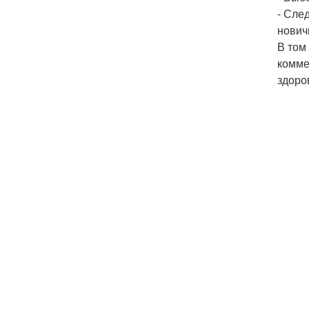
- Сле
нович
В том
комме
здоро