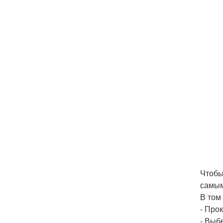
Чтобы
самым
В том
- Про
- Выб