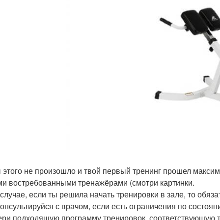
 этого не произошло и твой первый тренинг прошел максим
и востребованными тренажёрами (смотри картинки.
 случае, если ты решила начать тренировки в зале, то обяз
консультируйся с врачом, если есть ограничения по состоян
ери подходящую программу тренировок, соответствующую т