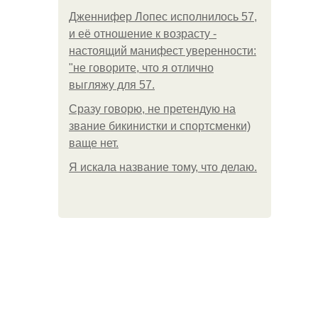
Дженнифер Лопес исполнилось 57,
и её отношение к возрасту -
настоящий манифест уверенности:
"не говорите, что я отлично
выгляжу для 57.
Сразу говорю, не претендую на
звание бикинистки и спортсменки)
ваще нет.
Я искала название тому, что делаю.