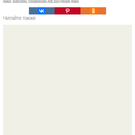
дома
,
комплекс упражнений для похудения дома
Читайте также
Бжу мед в чайной ложке. Сколько калорий в чайной и
столовой ложке меда