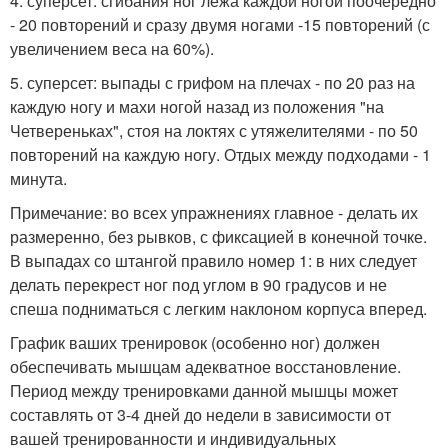
4. суперсет: сгибания ног лежа каждой ногой поочередно
- 20 повторений и сразу двумя ногами -15 повторений (с
увеличением веса на 60%).
5. суперсет: выпады с грифом на плечах - по 20 раз на
каждую ногу и махи ногой назад из положения "на
Четвереньках", стоя на локтях с утяжелителями - по 50
повторений на каждую ногу. Отдых между подходами - 1
минута.
Примечание: во всех упражнениях главное - делать их
размеренно, без рывков, с фиксацией в конечной точке.
В выпадах со штангой правило номер 1: в них следует
делать перекрест ног под углом в 90 градусов и не
спеша подниматься с легким наклоном корпуса вперед.
График ваших тренировок (особенно ног) должен
обеспечивать мышцам адекватное восстановление.
Период между тренировками данной мышцы может
составлять от 3-4 дней до недели в зависимости от
вашей тренированности и индивидуальных