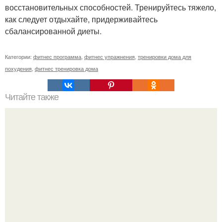
восстановительных способностей. Тренируйтесь тяжело,
как следует отдыхайте, придерживайтесь
сбалансированной диеты.
Категории:
фитнес программа
,
фитнес упражнения
,
тренировки дома для
похудения
,
фитнес тренировка дома
Читайте также
Совет Good Lady/фитнес?