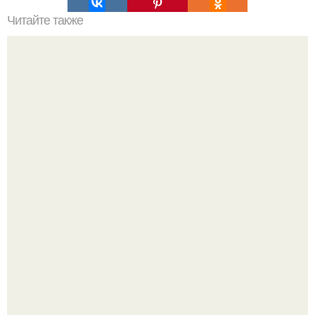
Читайте также
7 советов от гениального врача Николая Амосова.
Анна пересильд создала свой бренд одежды, исполнив
свою мечту.