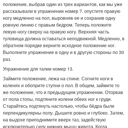
положение, выбрав один из трех вариантов, как мы уже
рассказывали в упражнении номер 7. опустите правую
ногу медленно на пол, выровняв ее и сохранив одну
ровную линию с правым бедром. Теперь положите
левую ногу сверху на правую ногу. Верхняя часть
туловища должна оставаться неподвижной. Медленно, в
обратном порядке верните исходное положение ног.
Выполните упражнение в одну и в другую стороны по 30
раз.
Упражнение для талии номер 13.
Займите положение, лежа на спине. Согните ноги в
коленях и обоприте ступни о пол. В общем, займите то
же положение, что и предыдущем упражнении. Оторвав
от пола стопы, подтяните колени обеих ног к груди.
Старайтесь подтянуть настолько, чтобы бёдра были
перпендикулярны полу. Дышите ровно и глубоко. Затем,
на выдохе приподнимите вверх таз, задействую
исключительно силу нижних мышц живота. Когда