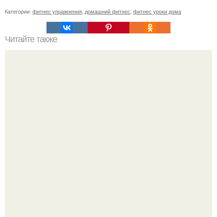
Категории:
фитнес упражнения
,
домашний фитнес
,
фитнес уроки дома
Читайте также
В нашем детском саду прошел методический час на тему
"Детский Фитнес".