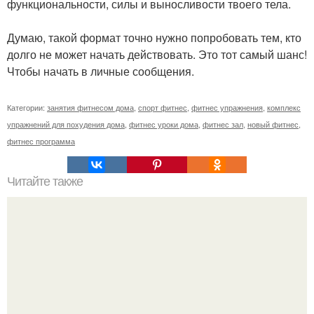
функциональности, силы и выносливости твоего тела.
Думаю, такой формат точно нужно попробовать тем, кто
долго не может начать действовать. Это тот самый шанс!
Чтобы начать в личные сообщения.
Категории:
занятия фитнесом дома
,
спорт фитнес
,
фитнес упражнения
,
комплекс
упражнений для похудения дома
,
фитнес уроки дома
,
фитнес зал
,
новый фитнес
,
фитнес программа
Читайте также
Сколько раз нужно делать планку, чтобы похудеть.