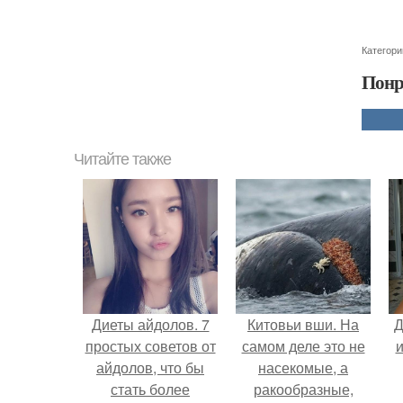
Категори
Понр
Читайте также
Диеты айдолов. 7
Китовьи вши. На
Д
простых советов от
самом деле это не
и
айдолов, что бы
насекомые, а
стать более
ракообразные,