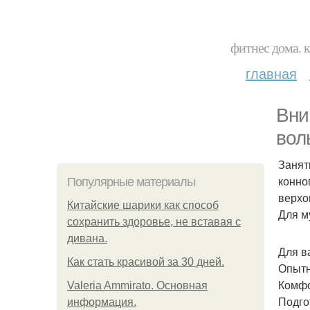
фитнес дома. 
главная
Вни
вол
Занят
конно
Популярные материалы
верхо
Китайские шарики как способ
Для м
сохранить здоровье, не вставая с
дивана.
Для в
Как стать красивой за 30 дней.
Опытн
Комфо
Valeria Ammirato. Основная
Подго
информация.