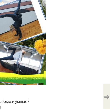
⇨
добрые и умные?
!