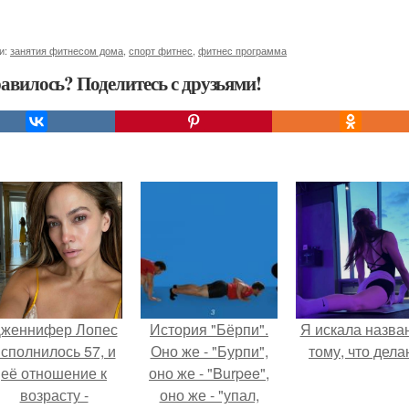
и:
занятия фитнесом дома
,
спорт фитнес
,
фитнес программа
авилось? Поделитесь с друзьями!
женнифер Лопес
История "Бёрпи".
Я искала назва
сполнилось 57, и
Оно же - "Бурпи",
тому, что дела
её отношение к
оно же - "Burpee",
возрасту -
оно же - "упал,