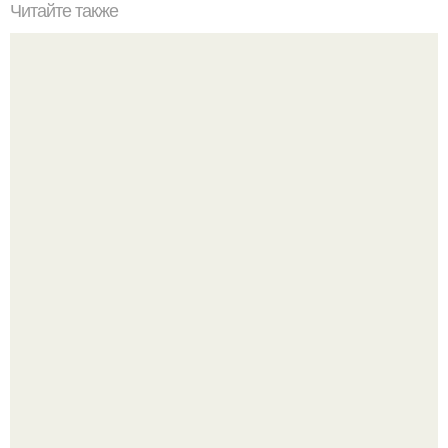
Читайте также
Факты о фитнесе. 10 удивительных фактов о фитнесе.
Я искала название тому, что делаю.