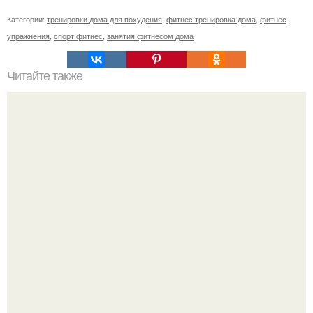
Категории:
тренировки дома для похудения
,
фитнес тренировка дома
,
фитнес
упражнения
,
спорт фитнес
,
занятия фитнесом дома
Читайте также
Фитнес коктейль для похудения. 7 рецептов фитнес -
коктейлей.