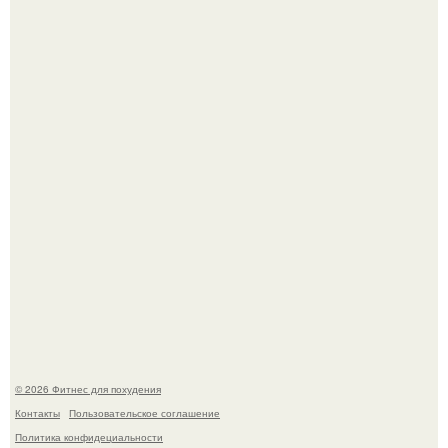
Хочешь в ЗАЛ? Всем привет!
Одноклассники решили жестоко разыграть парня - и всё
пошло не по плану.
© 2026 Фитнес для похудения
Контакты
Пользовательское соглашение
Политика конфидециальности