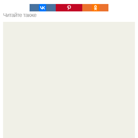
Читайте также
7 ориентиров и 77 примеров создания УТП.
Чем больше новостей про новую "Дюну", тем сильнее