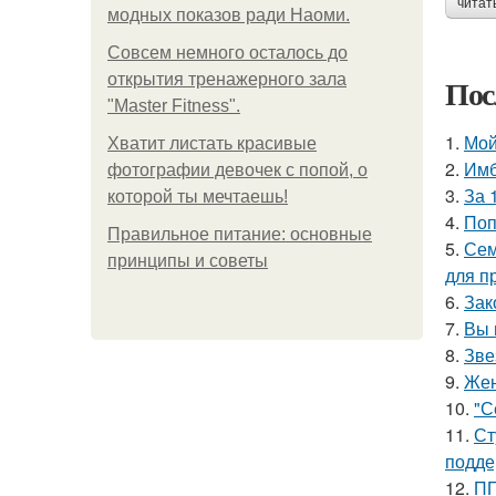
читат
модных показов ради Наоми.
Совсем немного осталось до
открытия тренажерного зала
Пос
"Master Fitness".
1.
Мой
Хватит листать красивые
2.
Имб
фотографии девочек с попой, о
3.
За 
которой ты мечтаешь!
4.
Поп
Правильное питание: основные
5.
Сем
принципы и советы
для п
6.
Зак
7.
Вы 
8.
Зве
9.
Жен
10.
"С
11.
Ст
подде
12.
ПП