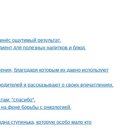
ринёс ощутимый результат.
диент для полезных напитков и блюд.
ния, благодаря которым их давно используют
родителей и рассказывают о своих впечатлениях.
там: "спасибо".
 на фоне борьбы с онкологией.
одна ступенька, которую особо мало кто