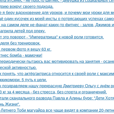
йла итсинес - не просто фитнес - девушка из социальных се
трию вокруг своего подхода.
е я беру вдохновение для уроков, и почему мои уроки для ме
ё один кусочек из моей инсты о потрясающих успехах само
Я на самом деле не фанат каких-то фитнес - залов, Джимов и
агрила детей под опеку.
т это поворот - "Императрица" к новой роли готовится.
деля без тренировок.
 первом фото я вешу 63 кг.
тнес бомба - мамочки!
периодически пытаюсь вас мотивировать на занятия - осан
еской активностью.
к понять, что актёр/актриса относится к своей роли с макс
ккикомори. 5 путь к цели.
 поздравляем нашу прекрасную Дмитриеву Ольгу с днём р
13 кг за 4 месяца - без стресса, без спорта и ограничений.
тали скандального развода Павла и Алины буре: "Дети Хот
нь Жизни".
-Летнего Тоби магуайра все чаще видят в компании 20-лет