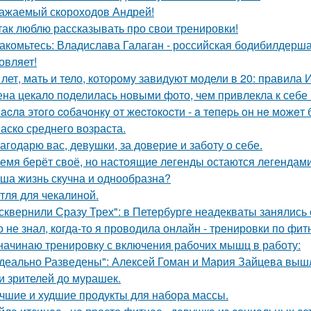
ажаемый скороходов Андрей!
так люблю рассказывать про свои тренировки!
акомьтесь: Владислава Галаган - российская бодибилдерша
овляет!
 лет, мать и тело, которому завидуют модели в 20: правила
на цекало поделилась новыми фото, чем привлекла к себе
acлa этoгo coбaчoнкy oт жecтoкocти - a тeпepь oн нe мoжeт 
аско среднего возраста.
агодарю вас, девушки, за доверие и заботу о себе.
емя берёт своё, но настоящие легенды остаются легендами
ша жизнь скучна и однообразна?
тля для чекалиной.
сквернили Сразу Трех": в Петербурге неадекваты занялись 
о не знал, когда-то я проводила онлайн - тренировки по фит
начинаю тренировку с включения рабочих мышц в работу:
деально Разведены": Алексей Гоман и Мария Зайцева вышли 
и зрителей до мурашек.
чшие и худшие продукты для набора массы.