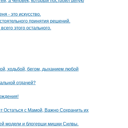
тей, а человек, который построил целую
ня - это искусство.
стоятельного принятия решений.
 всего этого остального.
кой, ходьбой, бегом, дыханием любой
имальной отдачей?
ождения!
ят Остаться с Мамой, Важно Сохранить их
ней модели и блогерши мишки Силвы.