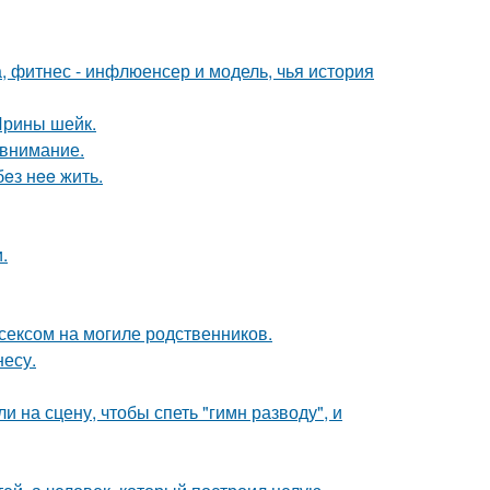
, фитнес - инфлюенсер и модель, чья история
 Ирины шейк.
 внимание.
бeз нee жить.
.
сексом на могиле родственников.
несу.
на сцену, чтобы спеть "гимн разводу", и