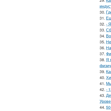
29.
Ка
индус
30.
Гд
31.
Ещ
32.
- 
33.
Сб
34.
Во
35.
Не
36.
На
37.
Фи
38.
Я 
физич
39.
Ка
40.
Хи
41.
Мы
42.
- 
43.
Де
Урове
44.
50