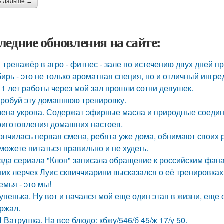
ь дальше →
ледние обновления на сайте:
 тренажёр в агро - фитнес - зале по истечению двух дней п
ирь - это не только ароматная специя, но и отличный ингре
11 лет работы через мой зал прошли сотни девушек.
робуй эту домашнюю тренировку.
ена укропа. Содержат эфирные масла и природные соедине
риготовления домашних настоев.
ончилась первая смена, ребята уже дома, обнимают своих 
можете питаться правильно и не худеть.
зда сериала "Клон" записала обращение к российским фана
их лерчек Луис сквиччиарини высказался о её тренировках
емья - это мы!
упенька. Ну вот и начался мой еще один этап в жизни, еще 
ржал.
 Ватрушка. На все блюдо: кбжу/546/б 45/ж 17/у 50.