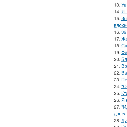
13.
Ув
14.
Я 
15.
Зн
вдохн
16.
39
17.
Же
18.
Сп
19.
Фи
20.
Бл
21.
Вр
22.
Ва
23.
Пе
24.
"О
25.
Кт
26.
Я 
27.
"И
довел
28.
Лу