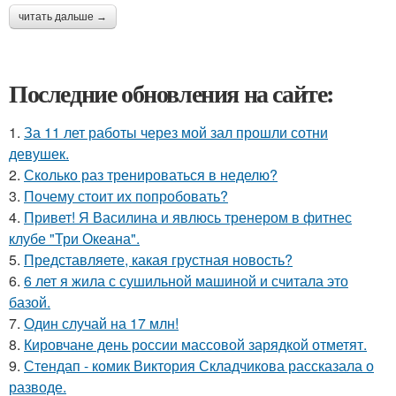
читать дальше →
Последние обновления на сайте:
1.
За 11 лет работы через мой зал прошли сотни
девушек.
2.
Сколько раз тренироваться в неделю?
3.
Почему стоит их попробовать?
4.
Привет! Я Василина и явлюсь тренером в фитнес
клубе "Три Океана".
5.
Представляете, какая грустная новость?
6.
6 лет я жила с сушильной машиной и считала это
базой.
7.
Один случай на 17 млн!
8.
Кировчане день россии массовой зарядкой отметят.
9.
Стендап - комик Виктория Складчикова рассказала о
разводе.