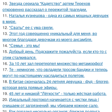
10.
Звезда сериала "Кадетство" артем Терехов
откровенно рассказал о пережитой трагедии.
11.
Наталья кузнецова - одна из самых мощных девушек
в мире.
12.
"Сваты" ее с ума свели.
13.
Этот год совершенно уникальный для меня, во
многом благодаря девочкам из моего ансамбля.
14.
"Семья - это мы!
15.
Добрый день. Подскaжите пожалуйста, если кто-то с
этим сталкивался.
16.
За 10 лет зал перетерпел множество метаморфоз!
17.
Те - немногие, что овладели тросом банджи и теперь
могут по-настоящему насладиться полетом.
18.
В Китае скончалась 24-летняя девушка - фуд - блогер,
которая вела прямые эфиры.
19.
45 лет и никакой "Лёгкости" - только жёсткая работа.
20.
Идеальный протокол начинается с чистки лица (
очищаем от загрязнений, мы убираем кожное сало.
21.
Рак поразил несколько органов: близкая подруга