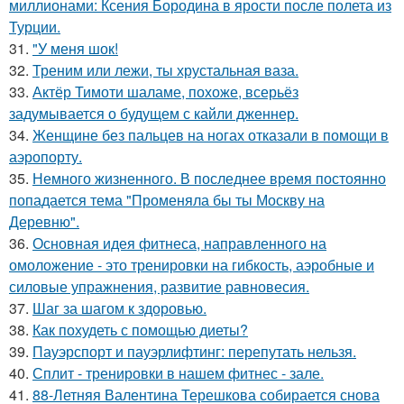
миллионами: Ксения Бородина в ярости после полета из
Турции.
31.
"У меня шок!
32.
Треним или лежи, ты хрустальная ваза.
33.
Актёр Тимоти шаламе, похоже, всерьёз
задумывается о будущем с кайли дженнер.
34.
Женщине без пальцев на ногах отказали в помощи в
аэропорту.
35.
Немного жизненного. В последнее время постоянно
попадается тема "Променяла бы ты Москву на
Деревню".
36.
Основная идея фитнеса, направленного на
омоложение - это тренировки на гибкость, аэробные и
силовые упражнения, развитие равновесия.
37.
Шаг за шагом к здоровью.
38.
Как похудеть с помощью диеты?
39.
Пауэрспорт и пауэрлифтинг: перепутать нельзя.
40.
Сплит - тренировки в нашем фитнес - зале.
41.
88-Летняя Валентина Терешкова собирается снова