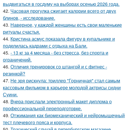
выдвигаться в госдуму на выборах осенью 2026 года.
42.
Часовая прогулка сжигает калории всего от двух
блинов, - исследование.
43.
Наверное, у каждой женщины есть свои маленькие
ритуалы счастья.
44.
Кристина асмус показала фигуру в купальнике и
поделилась кадрами с отдыха на Бали.
45.
- 13 кг за 4 месяца - без стресса, без спорта и
ограничений.
46.
Отличия тренировок со штангой и с фитнес -
резинкой?
47.
Не зря рискнула: триллер "Горничная" стал самым
кассовым фильмом в карьере молодой актрисы сидни
Суини.
48.
Вчера прислали электронный макет диплома о
профессиональной переподготовке.
49.
Отжимания как биомеханический и нейромышечный
тест плечевого пояса и корпуса.
50.
Трагический случай в петербургском магазине.