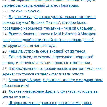
лерчек раскрыла новый диагноз блогерши.
22.
Это очень вкусно!
23.
В детском саду прошло увлекательное занятие в
рамках кружка "Детский Фитнес", которое было
посвящено необычной тематике - "живой барабан".
24.
Вместо банкета - поход в МФЦ: Алексей Макаров
раскрыл подробности своей жизни со стюардессой,
которую скрывал четыре года.
25.
Решила устроить себе входной от фитнеса.
26.
Бен аффлек, по слухам, переживает непростой
период и переосмысливает прошлые отношения.
27.
В физкультурно - оздоровительном центре "Родники -
Арена" состоялся фитнес - фестиваль "спорт!
28.
Меня зовут Мария, я фитнес - тренер с медицинским
образованием!
29.
Ловите интересные факты о фитнесе, которые вы
могли не знать.
30.
Шторка вместо сервиса и пропажа чемодана с