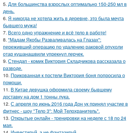
5.
Для большинства взрослых оптимально 150-250 мл в
день.
6.
Я никогда не хотела жить в деревне, это была мечта
бывшего мужа!
7.
Всего одно упражнение и всё тело в работе!
8.
"Мадам Якобы Разваливалась на Глазах":
переживший операцию по удалению раковой опухоли
отар кушанашвили упрекнул лерчек.
9.
Стендап - комик Виктория Складчикова рассказала о
разводе.
10.
Прикованная к постели Виктория боня попросила о
помощи.
11.
В Китае девушка оформила своему бывшему
доставку на дом 1 тонны лука.
12.
С апреля по июнь 2016 года Дон ук принял участие в
фитнес - шоу "Тело 3": Мой Телохранитель".
13.
Открытые онлайн - тренировки на неделе с 18 по 24
мая.
14.
Инвестируй, а не фантазируй.