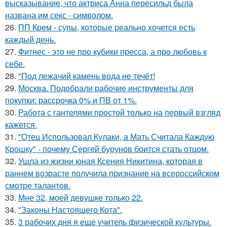
высказывание, что актриса Анна пересильд была
названа им секс - символом.
26.
ПП Крем - супы, которые реально хочется есть
каждый день.
27.
Фитнес - это не про кубики пресса, а про любовь к
себе.
28.
"Под лежачий камень вода не течёт!
29.
Москва. Подобрали рабочие инструменты для
покупки: рассрочка 0% и ПВ от 1%.
30.
Работа с гантелями простой только на первый взгляд
кажется.
31.
"Отец Использовал Кулаки, а Мать Считала Каждую
Крошку" - почему Сергей бурунов боится стать отцом.
32.
Ушла из жизни юная Ксения Никитина, которая в
раннем возрасте получила признание на всероссийском
смотре талантов.
33.
Мне 32, моей девушке только 22.
34.
"Законы Настоящего Кота".
35.
3 рабочих дня я еще учитель физической культуры.