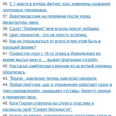
36.
С 1 марта в клубах фитнес хаус изменены названия
групповых тренировок.
37.
Девятиклассник на перемене после урока
физкультуры умер.
38.
Салат "Любимчик" муж всегда просят добавки.
39.
Цвет продуктов - это не просто эстетика.
40.
Как не отказываться от всего и при этом быть в
хорошей форме?
41.
Подросток упал с 16-го этажа в Домодедово во
время мытья окон и … выжил благодаря сугробу.
42.
Настасья самбурская к врачам из-за жуткой причины
обратилась.
43.
"Врачи - давление теперь навсегда говорили.
44.
Любая прогулка, шаг и упражнение работают сразу в
трёх направлениях: защищают суставы, берегут сердце
и тренируют мозг.
45.
Катя Гордон ответила на слухи о пластике и
раскрыла свой "Секрет Молодости".
46.
Нужно ли менять тренировочную программу каждые