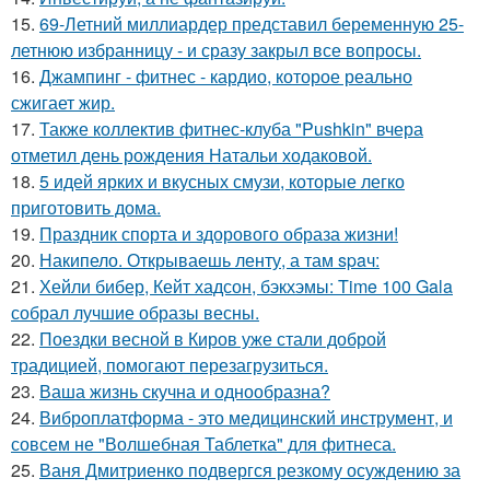
15.
69-Летний миллиардер представил беременную 25-
летнюю избранницу - и сразу закрыл все вопросы.
16.
Джампинг - фитнес - кардио, которое реально
сжигает жир.
17.
Также коллектив фитнес-клуба "Pushkin" вчера
отметил день рождения Натальи ходаковой.
18.
5 идей ярких и вкусных смузи, которые легко
приготовить дома.
19.
Праздник спорта и здорового образа жизни!
20.
Накипело. Открываешь ленту, а там spaч:
21.
Хейли бибер, Кейт хадсон, бэкхэмы: Time 100 Gala
собрал лучшие образы весны.
22.
Поездки весной в Киров уже стали доброй
традицией, помогают перезагрузиться.
23.
Ваша жизнь скучна и однообразна?
24.
Виброплатформа - это медицинский инструмент, и
совсем не "Волшебная Таблетка" для фитнеса.
25.
Ваня Дмитриенко подвергся резкому осуждению за