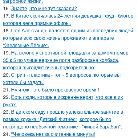
загробной жизни.
16.
Знаете, что мне тут сказали?
17.
В Китае скончалась 24-летняя девушка - фуд - блогер,
которая вела прямые эфиры.
18.
Пол Александр, является одним из последних людей,
которые всю свою жизнь проживают в аппарате
"Железные Лёгкие".
19.
На склоне у спортивной площадки за домом номер
35 к 5 по улице верхние поля разбросана колбаса,
которая выглядит очень подозрительно.
20.
Стрип - пластика - топ - 5 вопросов, которые вы
хотели бы задать.
21.
Ну чтож - это было прекрасное время!
22.
Есть люди, которые искренне верят, что все в их
руках.
23.
В детском саду прошло увлекательное занятие в
рамках кружка "Детский Фитнес", которое было
посвящено необычной тематике - "живой барабан".
24.
"Человека нет за считанные минуты!