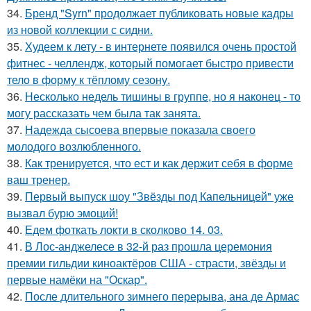
34.
Бренд "Syrn" продолжает публиковать новые кадры
из новой коллекции с сидни.
35.
Худеем к лету - в интернете появился очень простой
фитнес - челлендж, который помогает быстро привести
тело в форму к тёплому сезону.
36.
Несколько недель тишины в группе, но я наконец - то
могу рассказать чем была так занята.
37.
Надежда сысоева впервые показала своего
молодого возлюбленного.
38.
Как тренируется, что ест и как держит себя в форме
ваш тренер.
39.
Первый выпуск шоу "Звёзды под Капельницей" уже
вызвал бурю эмоций!
40.
Едем фоткать локти в сколково 14. 03.
41.
В Лос-анджелесе в 32-й раз прошла церемония
премии гильдии киноактёров США - страсти, звёзды и
первые намёки на "Оскар".
42.
После длительного зимнего перерыва, ана де Армас