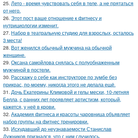
25.
Лето - время чувствовать себя в теле, а не прятаться
от него.
26.
Этот пост ваше отношение к фитнесу и
нутрициологии изменит.
27.
Набор в театральную студию для взрослых, осталось
3 места!
28.
Вот женился обычный мужчина на обычной
женщине.
29.
Оксана самойлова снялась с полуобнаженным
мужчиной в постели.
30.
Расскажу о себе как инструкторе по зумбе без
прикрас, по-моему, никогда этого не делала ещё.
31.
Дочь Екатерины Климовой и гелы месхи, 10-летняя
Белла, с ранних лет проявляет артистизм, который,
кажется, у неё в крови.
32.
Академия фитнеса и красоты чаровница объявляет
набор группы на фитнес тренировки.
33.
Исхудавший до неузнаваемости Станислав
Дужников признался, что с ним случилось.