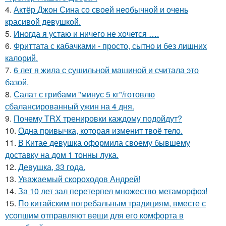
4.
Актёр Джон Сина со своей необычной и очень
красивой девушкой.
5.
Иногда я устаю и ничего не хочется ….
6.
Фриттата с кабачками - просто, сытно и без лишних
калорий.
7.
6 лет я жила с сушильной машиной и считала это
базой.
8.
Салат с грибами "минус 5 кг"/готовлю
сбалансированный ужин на 4 дня.
9.
Почему TRX тренировки каждому подойдут?
10.
Одна привычка, которая изменит твоё тело.
11.
В Китае девушка оформила своему бывшему
доставку на дом 1 тонны лука.
12.
Девушка, 33 года.
13.
Уважаемый скороходов Андрей!
14.
За 10 лет зал перетерпел множество метаморфоз!
15.
По китайским погребальным традициям, вместе с
усопшим отправляют вещи для его комфорта в