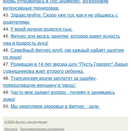
вновь отправилась в Лос-анджелес, возобновив
интенсивные тренировки.
43.
Здравствуйте. Скоро уже год, как я не общаюсь с
родителями.
44.
У моей дочери родился сын.
45.
Фитнес для мозга: занятие, которое дарит ясность
ума и бодрость духа!
46.
Семейный фитнес-клуб, где каждый найдёт занятие
по душе!
47.
Родившая в 14 лет звезда шоу "Пусть Говорят" Дарья
суднишникова ждет второго ребенка.
48.
Туапсинские врачи заплатят за ошибку,
превратившую женщину в 'овощ'.
49.
Часто мне задают вопрос - почему я занимаюсь
дома!
50.
Мы укрепляем здоровье в фитнес - зале.
© 2026 Фитнес для похудения
Контакты
Пользовательское соглашение