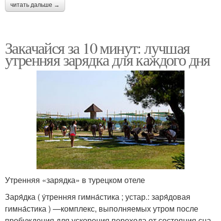
читать дальше →
Закачайся за 10 минут: лучшая
утренняя зарядка для каждого дня
Утренняя «зарядка» в турецком отеле
Заря́дка ( у́тренняя гимна́стика ; устар.: заря́довая
гимна́стика ) —комплекс, выполняемых утром после
пробуждения для ускорения перехода от состояния сна