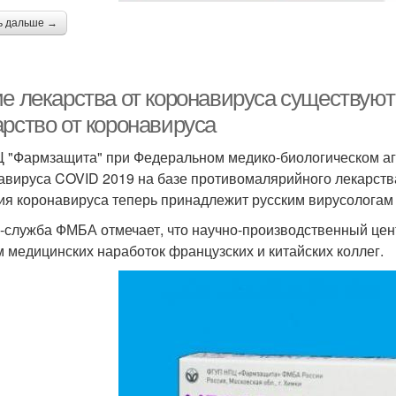
ь дальше →
ие лекарства от коронавируса существуют
арство от коронавируса
 "Фармзащита" при Федеральном медико-биологическом аге
авируса COVID 2019 на базе противомалярийного лекарств
ия коронавируса теперь принадлежит русским вирусологам
-служба ФМБА отмечает, что научно-производственный цен
м медицинских наработок французских и китайских коллег.