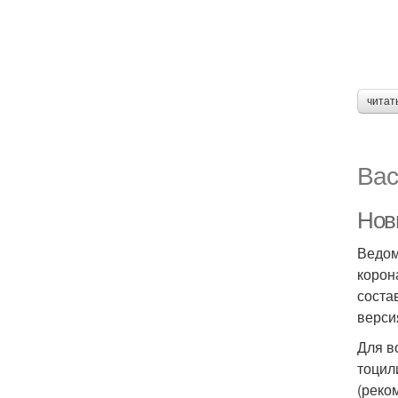
читат
Вас
Нов
Ведом
корон
соста
верси
Для в
тоцил
(реко