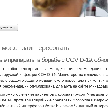
ь дальше →
 может заинтересовать
ые препараты в борьбе с COVID-19: обно
ство обновило временные методические рекомендации по п
авирусной инфекции COVID-19. Министерство включило в с
вило раздел о защите медицинского персонала при контак
я рекомендаций опубликована 27 марта на сайте Минздрав
озможного лечения пациентов с коронавирусом Минздрав 
изумаб, противомалярийные препараты хлорохин и гидрокс
мбинантный интерферон бета-1b и рекомбинантный интерф