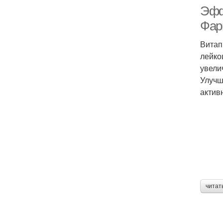
Эфф
Фар
Витап
лейко
увели
Улучш
актив
читат