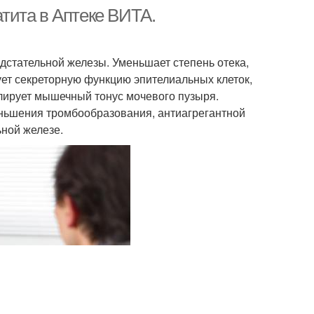
тита в Аптеке ВИТА.
стательной железы. Уменьшает степень отека,
ет секреторную функцию эпителиальных клеток,
улирует мышечный тонус мочевого пузыря.
еньшения тромбообразования, антиагрегантной
ьной железе.