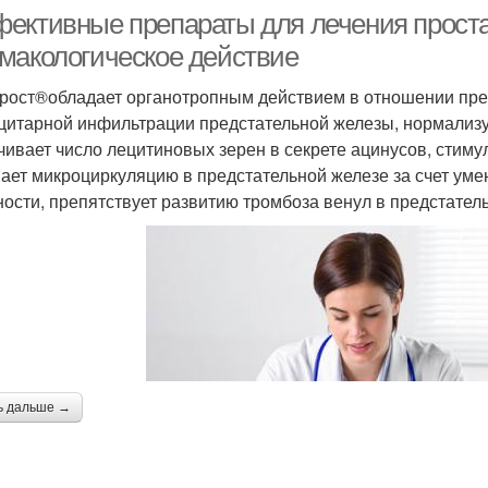
ективные препараты для лечения проста
макологическое действие
рост®обладает органотропным действием в отношении пред
цитарной инфильтрации предстательной железы, нормализу
чивает число лецитиновых зерен в секрете ацинусов, стим
ает микроциркуляцию в предстательной железе за счет ум
ности, препятствует развитию тромбоза венул в предстател
ь дальше →