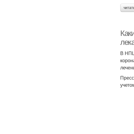
читат
Как
лек
В НПЦ
корон
лечен
Пресс
учето