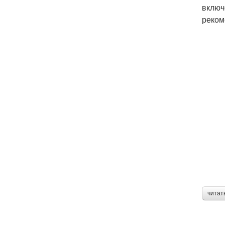
включ
реком
читат