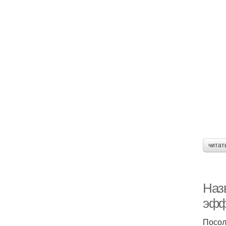
читат
Наз
эфф
Посол