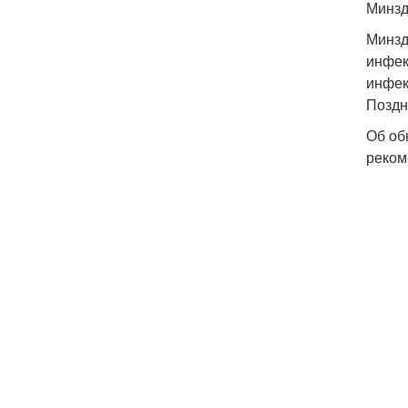
Минзд
Минзд
инфек
инфек
Поздн
Об об
реком