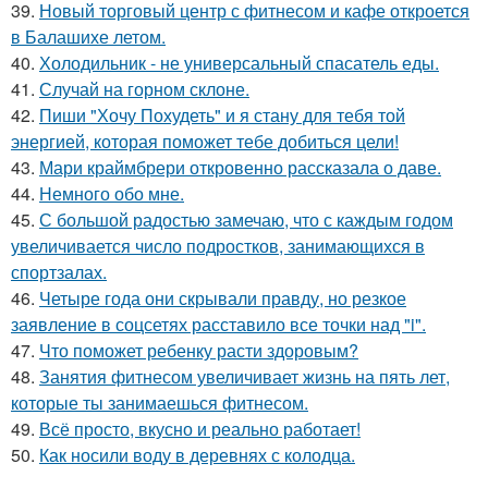
39.
Новый торговый центр с фитнесом и кафе откроется
в Балашихе летом.
40.
Холодильник - не универсальный спасатель еды.
41.
Случай на горном склоне.
42.
Пиши "Хочу Похудеть" и я стану для тебя той
энергией, которая поможет тебе добиться цели!
43.
Мари краймбрери откровенно рассказала о даве.
44.
Немного обо мне.
45.
С большой радостью замечаю, что с каждым годом
увеличивается число подростков, занимающихся в
спортзалах.
46.
Четыре года они скрывали правду, но резкое
заявление в соцсетях расставило все точки над "i".
47.
Что поможет ребенку расти здоровым?
48.
Занятия фитнесом увеличивает жизнь на пять лет,
которые ты занимаешься фитнесом.
49.
Всё просто, вкусно и реально работает!
50.
Как носили воду в деревнях с колодца.