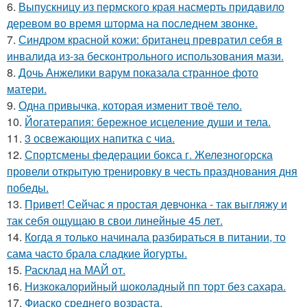
6.
Выпускницу из пермского края насмерть придавило
деревом во время шторма на последнем звонке.
7.
Синдром красной кожи: британец превратил себя в
инвалида из-за бесконтрольного использования мази.
8.
Дочь Анжелики варум показала странное фото
матери.
9.
Одна привычка, которая изменит твоё тело.
10.
Йогатерапия: бережное исцеление души и тела.
11.
3 освежающих напитка с чиа.
12.
Спортсмены федерации бокса г. Железногорска
провели открытую тренировку в честь празднования дня
победы.
13.
Привет! Сейчас я простая девчонка - так выгляжу и
так себя ощущаю в свои линейные 45 лет.
14.
Когда я только начинала разбираться в питании, то
сама часто брала сладкие йогурты.
15.
Расклад на МАЙ от.
16.
Низкокалорийный шоколадный пп торт без сахара.
17.
Фиаско среднего возраста.