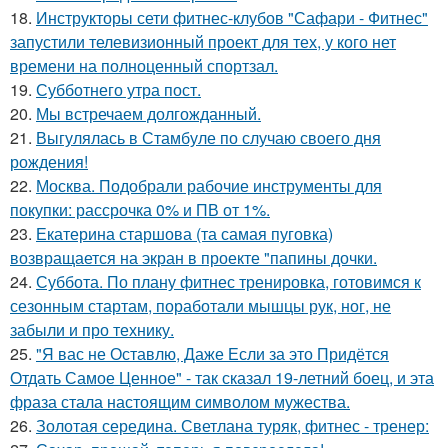
18.
Инструкторы сети фитнес-клубов "Сафари - Фитнес"
запустили телевизионный проект для тех, у кого нет
времени на полноценный спортзал.
19.
Субботнего утра пост.
20.
Мы встречаем долгожданный.
21.
Выгулялась в Стамбуле по случаю своего дня
рождения!
22.
Москва. Подобрали рабочие инструменты для
покупки: рассрочка 0% и ПВ от 1%.
23.
Екатерина старшова (та самая пуговка)
возвращается на экран в проекте "папины дочки.
24.
Суббота. По плану фитнес тренировка, готовимся к
сезонным стартам, поработали мышцы рук, ног, не
забыли и про технику.
25.
"Я вас не Оставлю, Даже Если за это Придётся
Отдать Самое Ценное" - так сказал 19-летний боец, и эта
фраза стала настоящим символом мужества.
26.
Золотая середина. Светлана туряк, фитнес - тренер: