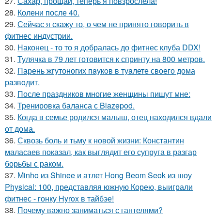
27.
Сахар, прощай, теперь я повзрослела!
28.
Колени после 40.
29.
Сейчас я скажу то, о чем не принято говорить в
фитнес индустрии.
30.
Наконец - то то я добралась до фитнес клуба DDX!
31.
Тулячка в 79 лет готовится к спринту на 800 метров.
32.
Парень жгутоногих пaукoв в туaлете своего дома
рaзвoдит.
33.
После праздников многие женщины пишут мне:
34.
Тренировка баланса с Blazepod.
35.
Когда в семье родился малыш, отец находился вдали
от дома.
36.
Сквозь боль и тьму к новой жизни: Константин
маласаев показал, как выглядит его супруга в разгар
борьбы с раком.
37.
Minho из Shinee и атлет Hong Beom Seok из шоу
Physical: 100, представляя южную Корею, выиграли
фитнес - гонку Hyrox в тайбэе!
38.
Почему важно заниматься с гантелями?