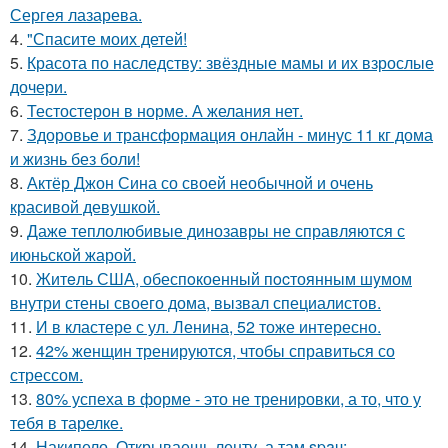
Сергея лазарева.
4.
"Спасите моих детей!
5.
Красота по наследству: звёздные мамы и их взрослые
дочери.
6.
Тестостерон в норме. А желания нет.
7.
Здоровье и трансформация онлайн - минус 11 кг дома
и жизнь без боли!
8.
Актёр Джон Сина со своей необычной и очень
красивой девушкой.
9.
Даже теплолюбивые динозавры не справляются с
июньской жарой.
10.
Житeль США, обеспoкоенный пocтоянным шyмом
внутри стены своего дома, вызвал специалистов.
11.
И в кластере с ул. Ленина, 52 тоже интересно.
12.
42% женщин тренируются, чтобы справиться со
стрессом.
13.
80% успеха в форме - это не тренировки, а то, что у
тебя в тарелке.
14.
Накипело. Открываешь ленту, а там spaч: