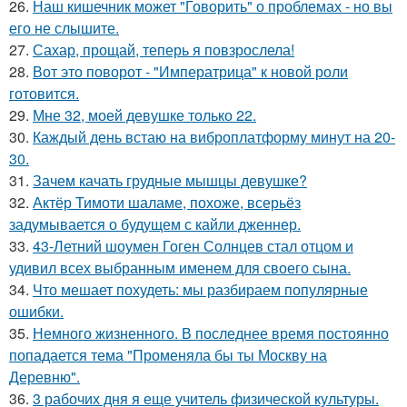
26.
Наш кишечник может "Говорить" о проблемах - но вы
его не слышите.
27.
Сахар, прощай, теперь я повзрослела!
28.
Вот это поворот - "Императрица" к новой роли
готовится.
29.
Мне 32, моей девушке только 22.
30.
Каждый день встаю на виброплатформу минут на 20-
30.
31.
Зачем качать грудные мышцы девушке?
32.
Актёр Тимоти шаламе, похоже, всерьёз
задумывается о будущем с кайли дженнер.
33.
43-Летний шоумен Гоген Солнцев стал отцом и
удивил всех выбранным именем для своего сына.
34.
Что мешает похудеть: мы разбираем популярные
ошибки.
35.
Немного жизненного. В последнее время постоянно
попадается тема "Променяла бы ты Москву на
Деревню".
36.
3 рабочих дня я еще учитель физической культуры.