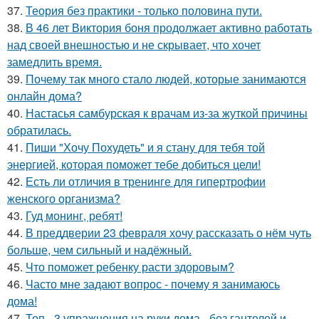
37.
Теория без практики - только половина пути.
38.
В 46 лет Виктория боня продолжает активно работать
над своей внешностью и не скрывает, что хочет
замедлить время.
39.
Почему так много стало людей, которые занимаются
онлайн дома?
40.
Настасья самбурская к врачам из-за жуткой причины
обратилась.
41.
Пиши "Хочу Похудеть" и я стану для тебя той
энергией, которая поможет тебе добиться цели!
42.
Есть ли отличия в тренинге для гипертрофии
женского организма?
43.
Гуд монинг, ребят!
44.
В преддверии 23 февраля хочу рассказать о нём чуть
больше, чем сильный и надёжный.
45.
Что поможет ребенку расти здоровым?
46.
Часто мне задают вопрос - почему я занимаюсь
дома!
47.
Топ - 3 упражнения на руки дома - без гантелей и