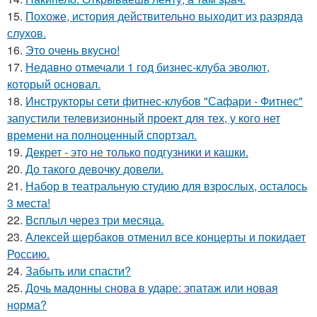
15.
Похоже, история действительно выходит из разряда
слухов.
16.
Это очень вкусно!
17.
Недавно отмечали 1 год бизнес-клуба эволют,
который основал.
18.
Инструкторы сети фитнес-клубов "Сафари - Фитнес"
запустили телевизионный проект для тех, у кого нет
времени на полноценный спортзал.
19.
Декрет - это не только подгузники и кашки.
20.
До такого девочку довели.
21.
Набор в театральную студию для взрослых, осталось
3 места!
22.
Всплыл через три месяца.
23.
Алексей щербаков отменил все концерты и покидает
Россию.
24.
Забыть или спасти?
25.
Дочь мадонны снова в ударе: эпатаж или новая
норма?