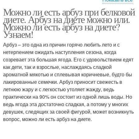
Можно ли есть арбуз при белковой
Диета для любителей
Арбуз в диетах
диете. Арбуз на диете можно или.
Можно ли есть арбуз на диете?
Узнаем!
Арбуз – это одна из причин горячо любить лето и с
Белковый коктейль
Коктейль с арбузом
нетерпением ожидать наступления сезона, когда
созревает эта большая ягода. Его с удовольствием едят
как дети, так и взрослые, наслаждаясь сладкой
ароматной мякотью и сплевывая коричневые, будто бы
Арбуз при диабете
Арбуз при панкреатите
лакированные семечки. Арбуз приносит свежесть в
летнюю жару и с легкостью утоляет жажду, ведь
практически на 90% он состоит из одной лишь воды. Но
ведь ягода эта достаточно сладкая, а потому у многих
девушек, следящих за своей фигурой, может возникнуть
вопрос, можно ли есть арбуз на диете.