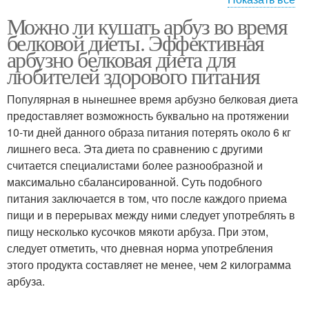
Можно ли кушать арбуз во время
Арбуз на гречневой
Арбуз на белковой
белковой диеты. Эффективная
диете
диете
арбузно белковая диета для
любителей здорового питания
Арбуз при белковой
Популярная в нынешнее время арбузно белковая диета
Арбуз на диете
диете
предоставляет возможность буквально на протяжении
10-ти дней данного образа питания потерять около 6 кг
лишнего веса. Эта диета по сравнению с другими
считается специалистами более разнообразной и
Арбуз при диет
Дыня при диете
максимально сбалансированной. Суть подобного
питания заключается в том, что после каждого приема
пищи и в перерывах между ними следует употреблять в
пищу несколько кусочков мякоти арбуза. При этом,
следует отметить, что дневная норма употребления
Диета на основе
Дынная диета
этого продукта составляет не менее, чем 2 килограмма
арбуза.