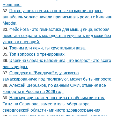
женщине.
32.
После успеха сериала острые козырьки актрисе
аннабелль уоллис начали приписывать роман с Киллиан
Мерфи.
33.
Фейс йога - это гимнастика для мышц лица, которая
помогает сохранить молодость и улучшить вид кожи без
уколов и операций.
34.
Треним или лежи, ты хрустальная ваза.
35.
Топ вопросов о тренировках.
36.
Эвелина блёданс напомнила, что возраст - это всего
лишь цифры.
37.
Определить "Вредную" еду, искусно
замаскированную под "полезную", может быть непросто.
38.
Алексей Щербаков, по данным СМИ, отменил все
концерты в России на 2026 год.
39.
Наш муниципалитет посетила с рабочим визитом
Татьяна Савинова, заместитель губернатора
свердловской области - министр здравоохранения.