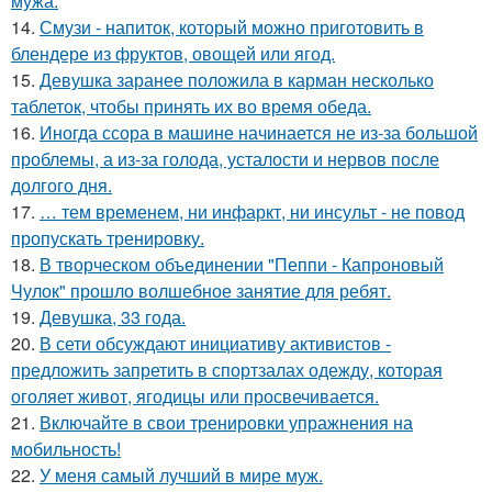
мужа.
14.
Смузи - напиток, который можно приготовить в
блендере из фруктов, овощей или ягод.
15.
Девушка заранее положила в карман несколько
таблеток, чтобы принять их во время обеда.
16.
Иногда ссора в машине начинается не из-за большой
проблемы, а из-за голода, усталости и нервов после
долгого дня.
17.
… тем временем, ни инфаркт, ни инсульт - не повод
пропускать тренировку.
18.
В творческом объединении "Пеппи - Капроновый
Чулок" прошло волшебное занятие для ребят.
19.
Девушка, 33 года.
20.
В сети обсуждают инициативу активистов -
предложить запретить в спортзалах одежду, которая
оголяет живот, ягодицы или просвечивается.
21.
Включайте в свои тренировки упражнения на
мобильность!
22.
У меня самый лучший в мире муж.