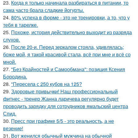
23.
Когда я только начинала разбираться в питании, то
сама часто брала сладкие йогурты.
24.
80% успеха в форме - это не тренировки, а то, что у
тебя в тарелке.
25.
Похоже, история действительно выходит из разряда
слухов.
26.
После 20-и. Перед зеркалом стояла, удивлялась;
боже мой, я такой красивой стала, всё при мне и всё со
мной.
27.
"Без Крайностей и Самообмана": позиция Ксения
Бородина.
28.
"Пересела с 250 кубов на 125?
29.
Здоровые привычки! Наш профессиональный
фитнес - тренер Жанна ларичева регулярно будет
проводить зарядку для сотрудников ямальский центра
Спид.
30.
Пресс при графике 5/5 - это реальность, а не
везение!
31.
Вот женился обычный мужчина на обычной