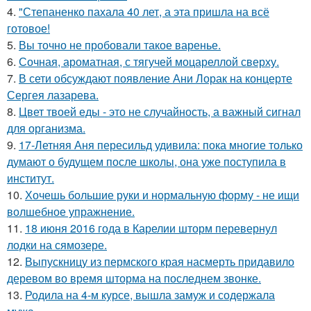
4.
"Степаненко пахала 40 лет, а эта пришла на всё
готовое!
5.
Вы точно не пробовали такое варенье.
6.
Сочная, ароматная, с тягучей моцареллой сверху.
7.
В сети обсуждают появление Ани Лорак на концерте
Сергея лазарева.
8.
Цвет твоей еды - это не случайность, а важный сигнал
для организма.
9.
17-Летняя Аня пересильд удивила: пока многие только
думают о будущем после школы, она уже поступила в
институт.
10.
Хочешь большие руки и нормальную форму - не ищи
волшебное упражнение.
11.
18 июня 2016 года в Карелии шторм перевернул
лодки на сямозере.
12.
Выпускницу из пермского края насмерть придавило
деревом во время шторма на последнем звонке.
13.
Родила на 4-м курсе, вышла замуж и содержала