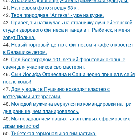
40.
3 рабочих дня я еще учитель физической культуры.
41.
На первом фото я вешу 63 кг.
42.
Твоя природная "Аптека" - уже на кухне.
43.
Привет, ты наткнулась на страничку лучшей женской
студии здорового фитнеса и танца в г. Рыбинск, и меня
зовут Полина.
44.
Новый торговый центр с фитнесом и кафе откроется
в Балашихе летом.
45.
Под Волгоградом 101-летний фронтовик окопные
свечи для участников сво мастерит.
46.
Сын Иосифа Оганесяна и Саши черно пришел в себя
после комы!
47.
Дом у воды: в Пушкино возводят кластер с
коттеджами и террасами.
48.
Молодой мужчина вернулся из командировки на три
дня раньше, чем планировалось.
49.
Мы поздравляем наших талантливых ефремовских
джампингисток!
50.
Тибетская гормональная гимнастика.