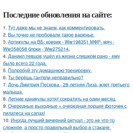
Последние обновления на сайте:
1.
Тут даже мы не знаем, как комментировать.
2.
Вы точно не пробовали такое варенье.
3.
Артикулы на ВБ: коврик - Ww198351 МФР- мяч -
Ww358058 блоки - Ww275214.
4.
Даниил певцов ушёл из жизни слишком рано - ему
было всего 22 года.
5.
Попробуй эту домашнюю тренировку.
6.
Ты берёшь гантели неправильно?
7.
Дочь Дмитрия Пескова - 28-летняя Лиза, ждет третьего
малыша.
8.
Летние каникулы хотят сократить на один месяц.
9.
Очередные выходные = очередная порция фоточек с
пилатеса на сапах!
10.
Иногда лучший вечерний ритуал - это не что-то
сложное, а просто правильный выбор в стакане.