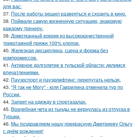
для вас:
37.
После работы решил развеяться и сходить в кино.
38.
Поймали самую жизненную ситуацию, знакомую
каждому тренеру.
39.
Домотканный коврик из высококачественной
трикотажной пряжи 100% хлопок.
40.
Железная дисциплина, сцена и форма без
компромиссов.
41.
Активное долголетие в тульской области: делимся
впечатлениями.
42.
Пауэрспорт и пауэрлифтинг: перепутать нельзя.
43.
"Я так не Могу" - юля Гаврилина отменила тур по
России.
44.
Запрет на одежду в спортазалах.
45.
Врачебная чета из тынды не вернулась из отпуска в
Турции.
46.
Мы поздравляем нашу прекрасную Дмитриеву Ольгу
с днём рождения!