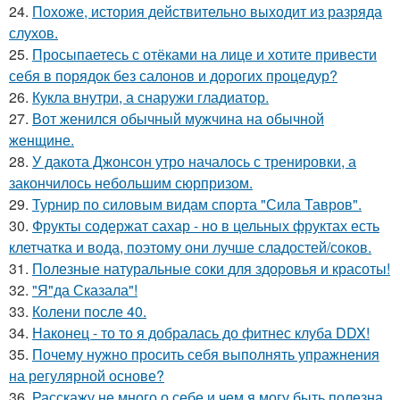
24.
Похоже, история действительно выходит из разряда
слухов.
25.
Просыпаетесь с отёками на лице и хотите привести
себя в порядок без салонов и дорогих процедур?
26.
Кукла внутри, а снаружи гладиатор.
27.
Вот женился обычный мужчина на обычной
женщине.
28.
У дакота Джонсон утро началось с тренировки, а
закончилось небольшим сюрпризом.
29.
Турнир по силовым видам спорта "Сила Тавров".
30.
Фрукты содержат сахар - но в цельных фруктах есть
клетчатка и вода, поэтому они лучше сладостей/соков.
31.
Полезные натуральные соки для здоровья и красоты!
32.
"Я"да Сказала"!
33.
Колени после 40.
34.
Наконец - то то я добралась до фитнес клуба DDX!
35.
Почему нужно просить себя выполнять упражнения
на регулярной основе?
36.
Расскажу не много о себе и чем я могу быть полезна