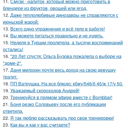
11.
Смузи - напиток, который можно приготовить в
блендере из фруктов, овощей или ягод.
12.
Даже теплолюбивые динозавры не справляются с
июньской жарой.
13.
Всего одно упражнение и всё тело в работе!
14.
Вы можете питаться правильно и не худеть.
15.
Неделя в Турции пролетела, а тысячи воспоминаний
остались!
16.
"20 Лет спустя: Ольга Бузова пожалела о выборе на
"доме-2".
17.
Даня милохин почти весь доход на свою девушку
тратит.
18.
ПП Ватрушка. На все блюдо: кбжу/546/б 45/ж 17/у 50.
19.
Уважаемый скороходов Андрей!
20.
Тренируйся в прямом эфире вместе с Bombbar!
21.
Боня резко Соловьеву после его публикации
ответила.
22.
Я так люблю рассказывать про свои тренировки!
23.
Как вы и как у вас считаете?