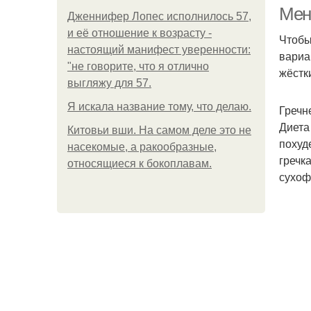
Мен
Дженнифер Лопес исполнилось 57,
и её отношение к возрасту -
Чтобы
настоящий манифест уверенности:
вариа
"не говорите, что я отлично
жёстк
выгляжу для 57.
Я искала название тому, что делаю.
Гречн
Диета
Китовьи вши. На самом деле это не
похуд
насекомые, а ракообразные,
гречк
относящиеся к бокоплавам.
сухоф