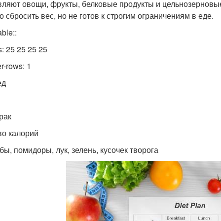
вляют овощи, фрукты, белковые продукты и цельнозерновые 
о сбросить вес, но не готов к строгим ограничениям в еде.
table::
s: 25 25 25 25
r-rows: 1
ед
н
рак
-во калорий
ибы, помидоры, лук, зелень, кусочек творога