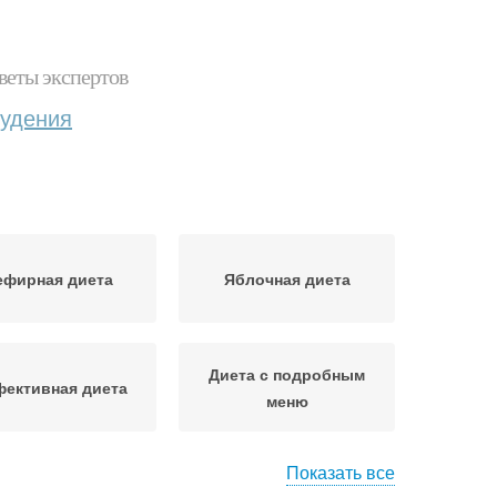
веты экспертов
худения
ефирная диета
Яблочная диета
Диета с подробным
ективная диета
меню
Показать все