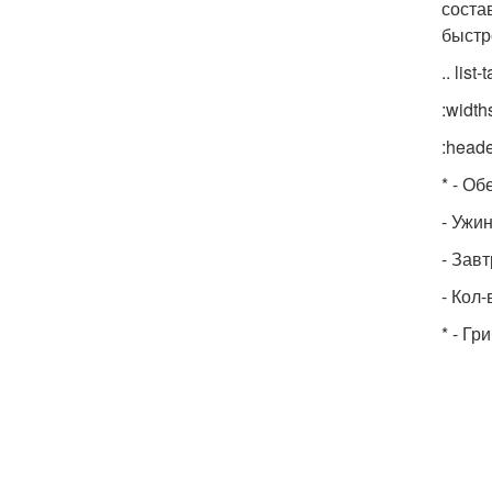
соста
быстр
.. list-
:width
:heade
* - Об
- Ужи
- Завт
- Кол
* - Гр