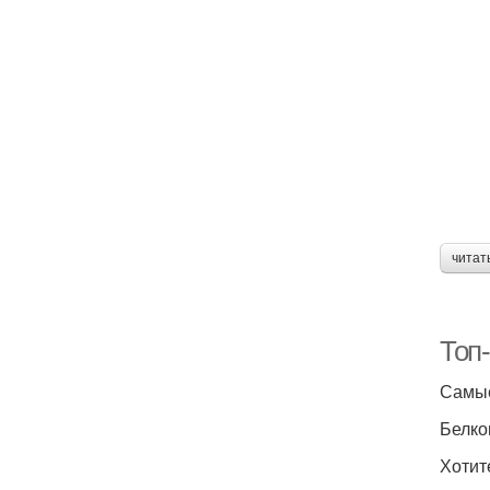
читат
Топ
Самые
Белко
Хотит