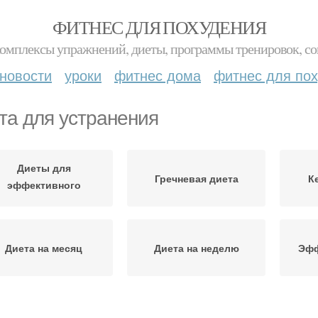
ФИТНЕС ДЛЯ ПОХУДЕНИЯ
комплексы упражнений, диеты, программы тренировок, со
новости
уроки
фитнес дома
фитнес для по
та для устранения
Диеты для
Гречневая диета
К
эффективного
похудения
Диета на месяц
Диета на неделю
Эфф
Диеты для бедных