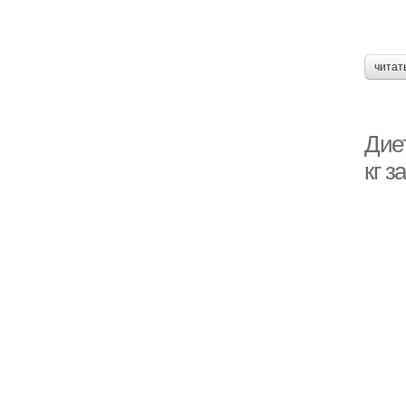
читат
Дие
кг з