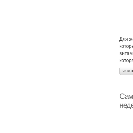
Для ж
котор
витам
котор
читат
Сам
нед