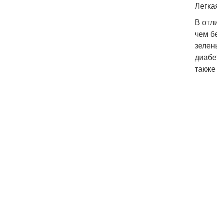
Легка
В отл
чем б
зелен
диабе
также