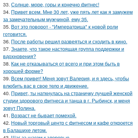
33.
Солнце, море, горы и конечно фитнес!
34.
Привет всем. Мне 30 лет, уже пять лет как я замужем
за замечательным мужчиной, ему 35.
35.
Вот это поворот - "Императрица" к новой роли
готовится.
36.
После работы решил развеяться и сходить в кино.
37.
Знаете, что такое настоящая группа поддержки и
вдохновения?
38.
Как не отказываться от всего и при этом быть в
хорошей форме?
39.
Всем привет! Меня зовут Валерия, и я здесь, чтобы
влюбить вас в свое тело и движение.
40.
Привет, ты наткнулась на страничку лучшей женской
студии здорового фитнеса и танца в г. Рыбинск, и меня
зовут Полина.
41.
Возраст не бывает помехой.
42.
Новый торговый центр с фитнесом и кафе откроется
в Балашихе летом.
43.
Шаг за шагом к здоровью.