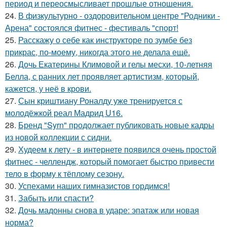
период и переосмысливает прошлые отношения.
24.
В физкультурно - оздоровительном центре "Родники -
Арена" состоялся фитнес - фестиваль "спорт!
25.
Расскажу о себе как инструкторе по зумбе без
прикрас, по-моему, никогда этого не делала ещё.
26.
Дочь Екатерины Климовой и гелы месхи, 10-летняя
Белла, с ранних лет проявляет артистизм, который,
кажется, у неё в крови.
27.
Сын криштиану Роналду уже тренируется с
молодёжкой реал Мадрид U16.
28.
Бренд "Syrn" продолжает публиковать новые кадры
из новой коллекции с сидни.
29.
Худеем к лету - в интернете появился очень простой
фитнес - челлендж, который помогает быстро привести
тело в форму к тёплому сезону.
30.
Успехами наших гимназистов гордимся!
31.
Забыть или спасти?
32.
Дочь мадонны снова в ударе: эпатаж или новая
норма?