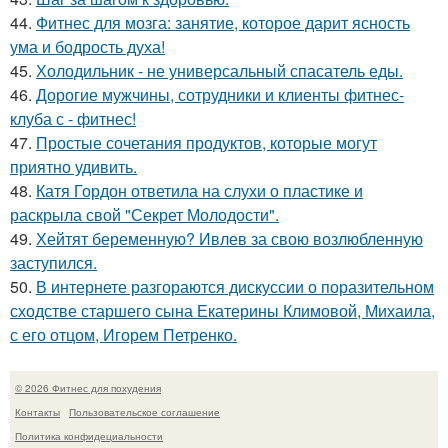
44.
Фитнес для мозга: занятие, которое дарит ясность
ума и бодрость духа!
45.
Холодильник - не универсальный спасатель еды.
46.
Дорогие мужчины, сотрудники и клиенты фитнес-
клуба с - фитнес!
47.
Простые сочетания продуктов, которые могут
приятно удивить.
48.
Катя Гордон ответила на слухи о пластике и
раскрыла свой "Секрет Молодости".
49.
Хейтят беременную? Ивлев за свою возлюбленную
заступился.
50.
В интернете разгораются дискуссии о поразительном
сходстве старшего сына Екатерины Климовой, Михаила,
с его отцом, Игорем Петренко.
© 2026 Фитнес для похудения
Контакты
Пользовательское соглашение
Политика конфидециальности