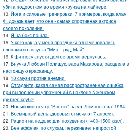
убита подростком во время круиза на лайнере.
13.
Йога и силовые тренировки: 7 примеров, когда алая
Ф. доказывает, что она - самая спортивная актриса
своего поколения!
14.
Я на бокс пошла.
15.
У кого как, а у меня праздники ознаменовались
словами из лозунга "Мир, Труд, Май".
16.
К фитнесу спустя долгое время вернулась.
17.
Внучка Любови Полищук, вара Макарова, расцвела в
настоящую красавицу.
18.
10 смузи против анемии.
19.
Отгадайте, какая самая распространенная ошибка
при выполнении упражнений в наклоне в женском
фитнес-клубе!
20.
Новый кинотеатр "Восток" на ул. Ломоносова. 1964.
21.
Всемирный день здоровья отмечают 7 апреля.
22.
Рацион на неделю для похудения (1400-1500 ккал).
23.
Бен аффлек, по слухам, переживает непростой