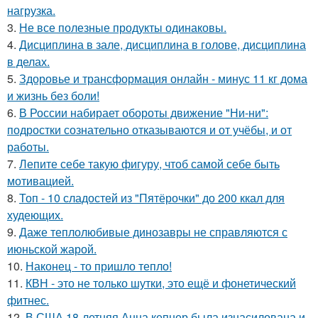
нагрузка.
3.
Не все полезные продукты одинаковы.
4.
Дисциплина в зале, дисциплина в голове, дисциплина
в делах.
5.
Здоровье и трансформация онлайн - минус 11 кг дома
и жизнь без боли!
6.
В России набирает обороты движение "Ни-ни":
подростки сознательно отказываются и от учёбы, и от
работы.
7.
Лепите себе такую фигуру, чтоб самой себе быть
мотивацией.
8.
Топ - 10 сладостей из "Пятёрочки" до 200 ккал для
худеющих.
9.
Даже теплолюбивые динозавры не справляются с
июньской жарой.
10.
Наконец - то пришло тепло!
11.
КВН - это не только шутки, это ещё и фонетический
фитнес.
12.
В США 18-летняя Анна кепнер была изнасилована и