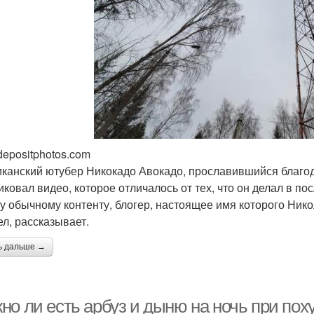
depositphotos.com
канский ютубер Никокадо Авокадо, прославившийся благода
иковал видео, которое отличалось от тех, что он делал в по
у обычному контенту, блогер, настоящее имя которого Ник
ел, рассказывает.
ь дальше →
но ли есть арбуз и дыню на ночь при пох