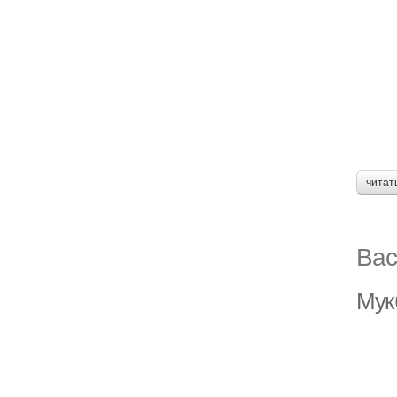
читат
Вас
Мукб