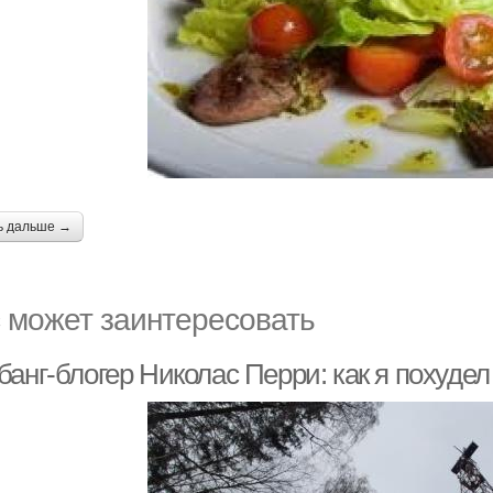
ь дальше →
 может заинтересовать
анг-блогер Николас Перри: как я похудел