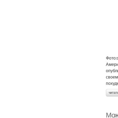
Фото:
Амери
опубл
своем
похуд
читат
Мож