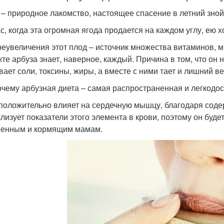
 – природное лакомство, настоящее спасение в летний зной
с, когда эта огромная ягода продается на каждом углу, ею х
реувеличения этот плод – источник множества витаминов, 
те арбуза знает, наверное, каждый. Причина в том, что он 
ает соли, токсины, жиры, а вместе с ними тает и лишний ве
очему арбузная диета – самая распространенная и легкодост
положительно влияет на сердечную мышцу, благодаря соде
лизует показатели этого элемента в крови, поэтому он буде
енным и кормящим мамам.