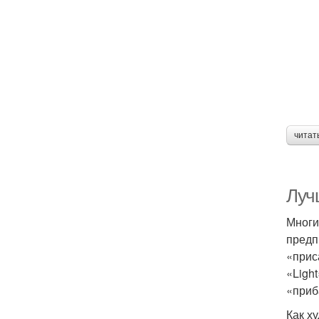
читат
Луч
Многи
предп
«прис
«Ligh
«приб
Как ху