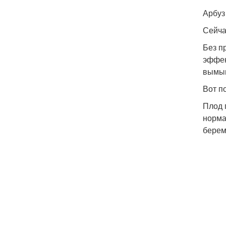
Арбуз
Сейча
Без п
эффек
вымыв
Вот п
Плод 
норма
берем