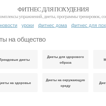
ФИТНЕС ДЛЯ ПОХУДЕНИЯ
комплексы упражнений, диеты, программы тренировок, со
новости
уроки
фитнес дома
фитнес для по
ты на общество
Диеты для здорового
Трендовые диеты
М
образа
Диеты на окружающую
Диеты на здоровье
Дие
среду
астительная диета
Алкалиновая диета
Д