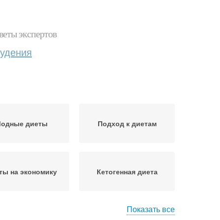
веты экспертов
худения
одные диеты
Подход к диетам
ты на экономику
Кетогенная диета
Показать все
иета по группе
Веганская диета