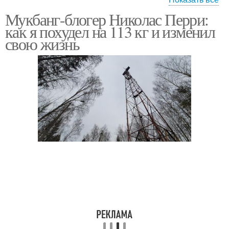
Мукбанг-блогер Николас Перри:
Подход к диетам
Диеты на здоровье
как я похудел на 113 кг и изменил
свою жизнь
Диеты на окружающую
Диеты на экономику
среду
Диеты на общество
Кетогенная диета
Растительная диета
Алкалиновая диета