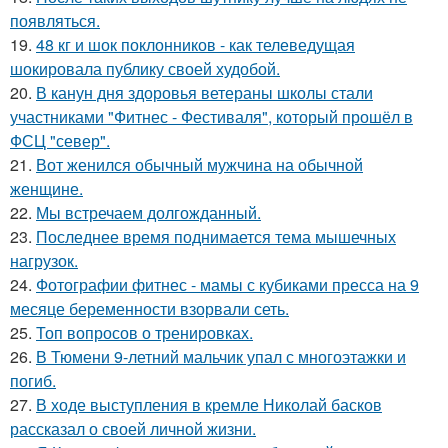
появляться.
19.
48 кг и шок поклонников - как телеведущая
шокировала публику своей худобой.
20.
В канун дня здоровья ветераны школы стали
участниками "Фитнес - Фестиваля", который прошёл в
ФСЦ "север".
21.
Вот женился обычный мужчина на обычной
женщине.
22.
Мы встречаем долгожданный.
23.
Последнее время поднимается тема мышечных
нагрузок.
24.
Фотографии фитнес - мамы с кубиками пресса на 9
месяце беременности взорвали сеть.
25.
Топ вопросов о тренировках.
26.
В Тюмени 9-летний мальчик упал с многоэтажки и
погиб.
27.
В ходе выступления в кремле Николай басков
рассказал о своей личной жизни.