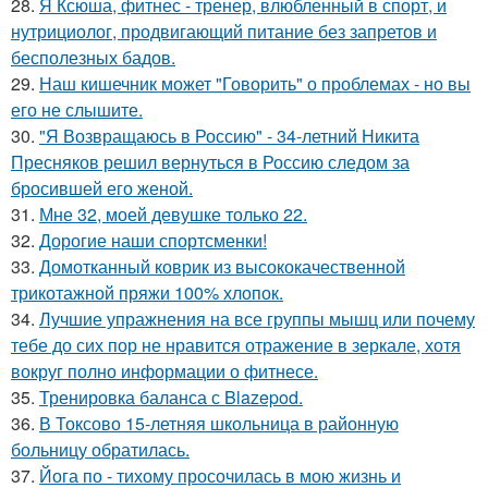
28.
Я Ксюша, фитнес - тренер, влюбленный в спорт, и
нутрициолог, продвигающий питание без запретов и
бесполезных бадов.
29.
Наш кишечник может "Говорить" о проблемах - но вы
его не слышите.
30.
"Я Возвращаюсь в Россию" - 34-летний Никита
Пресняков решил вернуться в Россию следом за
бросившей его женой.
31.
Мне 32, моей девушке только 22.
32.
Дорогие наши спортсменки!
33.
Домотканный коврик из высококачественной
трикотажной пряжи 100% хлопок.
34.
Лучшие упражнения на все группы мышц или почему
тебе до сих пор не нравится отражение в зеркале, хотя
вокруг полно информации о фитнесе.
35.
Тренировка баланса с Blazepod.
36.
В Токсово 15-летняя школьница в районную
больницу обратилась.
37.
Йога по - тихому просочилась в мою жизнь и