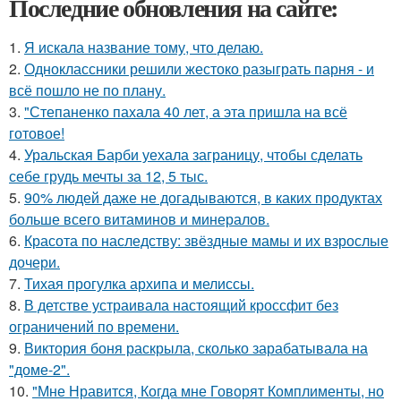
Последние обновления на сайте:
1.
Я искала название тому, что делаю.
2.
Одноклассники решили жестоко разыграть парня - и
всё пошло не по плану.
3.
"Степаненко пахала 40 лет, а эта пришла на всё
готовое!
4.
Уральская Барби уехала заграницу, чтобы сделать
себе грудь мечты за 12, 5 тыс.
5.
90% людей даже не догадываются, в каких продуктах
больше всего витаминов и минералов.
6.
Красота по наследству: звёздные мамы и их взрослые
дочери.
7.
Тихая прогулка архипа и мелиссы.
8.
В детстве устраивала настоящий кроссфит без
ограничений по времени.
9.
Виктория боня раскрыла, сколько зарабатывала на
"доме-2".
10.
"Мне Нравится, Когда мне Говорят Комплименты, но