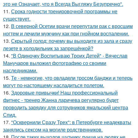
это не Означает, что я Всегда Выгляжу Безупречно".
11.
Срока годности тренировочной программы не
существует.
12.
В северной Осетии врачи перепутали рак с вросшим
ногтем и лечили мужчину как при гнойном воспалении.
13.
Скрытый голод: почему вы выходите из зала и сразу
лезете в холодильник за запрещёнкой?
14.
"В Одиночку Воспитываю Троих Детей" - Вячеслав
Манучаров выложил фотографию со своими
наследниками.
15.
Те - немногие, что овладели тросом банджи и теперь
могут по-настоящему насладиться полетом.
16.
Здоровые привычки! Наш профессиональный
фитнес - тренер Жанна ларичева регулярно будет
проводить зарядку для сотрудников ямальский центра
Спид.
17.
"Осквернили Сразу Трех": в Петербурге неадекваты
занялись сексом на могиле родственников.
18.
После таких выходов шутнику лучше на людях не