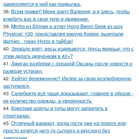
закрепляется в ней как привычка.
38.
Всем привет! Меня зовут Валерия, и я здесь, чтобы
влюбить вас в свое тело и движение.
39.
Minho из Shinee и атлет Hong Beom Seok из шоу
Physical: 100, представляя южную Корею, выиграли
фитнес - гонку Hyrox в тайбэе!
40.
Зеркало врёт, весы издеваются, трусы мокрые: что с
этим делать девчонкам в 40+?
41.
Джиган разборки с охраной Оксаны после новости о
разводе устроил.
42.
Хейтят беременную? Ивлев за свою возлюбленную
заступился.
43.
Селебрити всё чаще доказывают: главное в образе -
не количество одежды, а уверенность.
44.
Короткие шорты и топы могут запретить в
спортзалах.
45.
Отличный вариант, когда гости уже на пороге или
просто хочется чего-то сытного и вкусного без
заморочек.