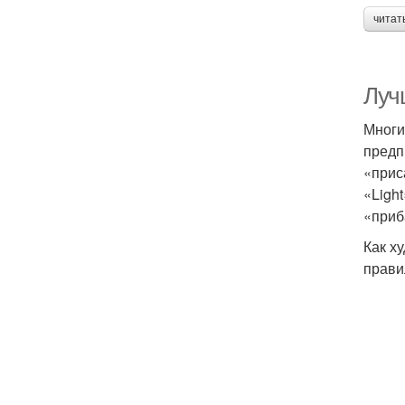
читат
Луч
Многи
предп
«прис
«Ligh
«приб
Как ху
прави