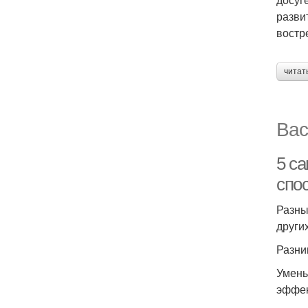
разви
востр
читат
Вас
5 с
спо
Разны
други
Разни
Умень
эффек