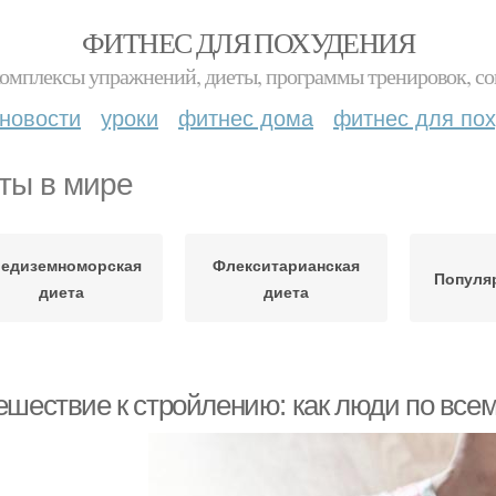
ФИТНЕС ДЛЯ ПОХУДЕНИЯ
комплексы упражнений, диеты, программы тренировок, со
новости
уроки
фитнес дома
фитнес для по
ты в мире
едиземноморская
Флекситарианская
Популя
диета
диета
ешествие к стройлению: как люди по все