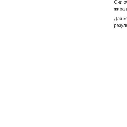
Они о
жира 
Для к
резул