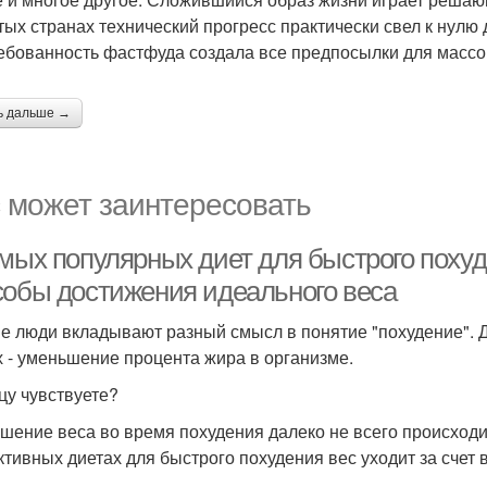
тых странах технический прогресс практически свел к нулю 
ебованность фастфуда создала все предпосылки для массо
ь дальше →
 может заинтересовать
амых популярных диет для быстрого похуд
собы достижения идеального веса
е люди вкладывают разный смысл в понятие "похудение". Дл
х - уменьшение процента жира в организме.
цу чувствуете?
шение веса во время похудения далеко не всего происходит
тивных диетах для быстрого похудения вес уходит за счет 