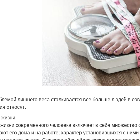
блемой лишнего веса сталкивается все больше людей в со
ия относят.
 жизни
 жизни современного человека включает в себя множество с
ают его дома и на работе; характер установившихся с ними
е и многое другое. Сложившийся образ жизни играет решаю