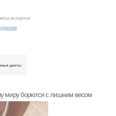
веты экспертов
худения
рные диеты
му миру борются с лишним весом