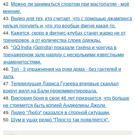
42.
Можно ли заниматься спортом при мастопатии - моё
мнение.
43.
Видео для тех, кто считает, что с помощью джампинга
нельзя похудеть и, что это вообще фигня какая-то.
44.
Кажется, скоро в фитнес-клубах станет жарко не от
тренировок, а от количества слоев одежды.
45.
"GQ India (Gqindia) показали тэхёна и чонгука в
тренажерном зале наряду с несколькими известными
знаменитостями.
46.
Топ - 3 упражнения на руки дома - без гантелей и
зала.
47.
Телеведущая Лариса Гузеева впервые скандал
вокруг вилл на Бали прокомментировала.
48.
Виктория боня в свои 46 лет признается, что больше
не стремится быть копией Анджелины Джоли.
49.
Лидер "Любэ" оказался в спорной ситуации.
50.
Шум в ушах редко "Просто так появляется".