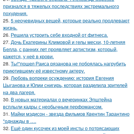
признался в тяжелых последствиях экстремального
похудения.
25.
5 неочевидных вещей, которые реально продлевают
жизнь.
26.
Решила устроить себе входной от фитнеса.
27.
Дочь Екатерины Климовой и гелы месхи, 10-летняя
Белла, с ранних лет проявляет артистизм, который,
кажется, у неё в крови.
28.
Ты!"пошел Раиса рязанова не побоялась нагрубить
приютившему её известному актеру.
29.
Любовь вопреки осуждению: история Евгения
Цыганова и Юлии снигирь, которая разделила зрителей
на два лагеря.
30.
В новых материалах о вечеринках Эпштейна
всплыли кадры с необычным перфомансом.
31.
Майки мэдисон - звезда фильмов Квентин Тарантино
"однажды в ….
32.
Ещё один кусочек из моей инсты о потрясающих