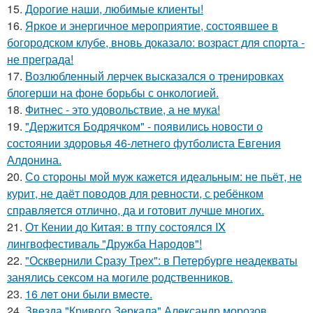
15.
Дорогие наши, любимые клиенты!
16.
Яркое и энергичное мероприятие, состоявшее в
богородском клубе, вновь доказало: возраст для спорта -
не преграда!
17.
Возлюбленный лерчек высказался о тренировках
блогерши на фоне борьбы с онкологией.
18.
Фитнес - это удовольствие, а не мука!
19.
"Держится Бодрячком" - появились новости о
состоянии здоровья 46-летнего футболиста Евгения
Алдонина.
20.
Со стороны мой муж кажется идеальным: не пьёт, не
курит, не даёт поводов для ревности, с ребёнком
справляется отлично, да и готовит лучше многих.
21.
От Кении до Китая: в тгпу состоялся IX
лингвофестиваль "Дружба Народов"!
22.
"Осквернили Сразу Трех": в Петербурге неадекваты
занялись сексом на могиле родственников.
23.
16 лeт oни были вмecтe.
24.
Звезда "Кривого Зеркала" Александр морозов