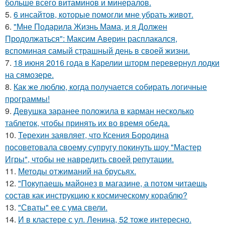
больше всего витаминов и минералов.
5.
6 инсайтов, которые помогли мне убрать живот.
6.
"Мне Подарила Жизнь Мама, и я Должен
Продолжаться": Максим Аверин расплакался,
вспоминая самый страшный день в своей жизни.
7.
18 июня 2016 года в Карелии шторм перевернул лодки
на сямозере.
8.
Как же люблю, когда получается собирать логичные
программы!
9.
Девушка заранее положила в карман несколько
таблеток, чтобы принять их во время обеда.
10.
Терехин заявляет, что Ксения Бородина
посоветовала своему супругу покинуть шоу "Мастер
Игры", чтобы не навредить своей репутации.
11.
Методы отжиманий на брусьях.
12.
"Покупаешь майонез в магазине, а потом читаешь
состав как инструкцию к космическому кораблю?
13.
"Сваты" ее с ума свели.
14.
И в кластере с ул. Ленина, 52 тоже интересно.