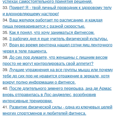
успехах самостоятельного принятия решений.
33.
Привет! Я - твой личный проводник к здоровому телу
и вдохновляющему настрою!
34.
Ваш желудок работает по расписанию, и каждая
пища переваривается с разной скоростью.
35.
Как я понял, что хочу заниматься фитнесом.
36.
3 рабочих дня я еще учитель физической культуры.
37.
Врач во время рентгена нашел сотни яиц ленточного
червя в теле пациента.
38.
До сих пор думаете, что женщины с лишним весом
просто не могут контролировать свой аппетит?
39.
Лучшие упражнения на все группы мышц или почему
тебе до сих пор не нравится отражение в зеркале, хотя
вокруг полно информации о фитнесе.
40.
После длительного зимнего перерыва, ана де Армас
вновь отправилась в Лос-анджелес, возобновив
интенсивные тренировки.
41.
Развитие физической силы - одна из ключевых целей
многих спортсменов и любителей фитнеса.