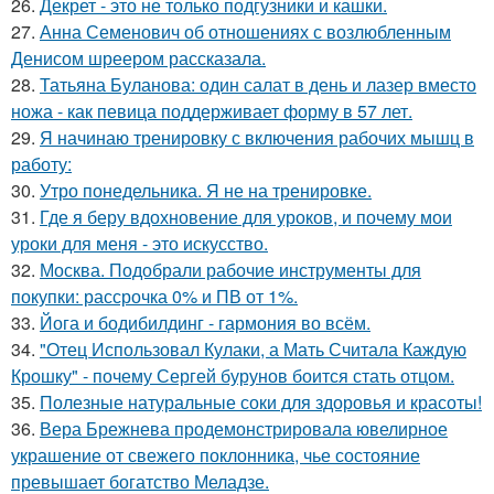
26.
Декрет - это не только подгузники и кашки.
27.
Анна Семенович об отношениях с возлюбленным
Денисом шреером рассказала.
28.
Татьяна Буланова: один салат в день и лазер вместо
ножа - как певица поддерживает форму в 57 лет.
29.
Я начинаю тренировку с включения рабочих мышц в
работу:
30.
Утро понедельника. Я не на тренировке.
31.
Где я беру вдохновение для уроков, и почему мои
уроки для меня - это искусство.
32.
Москва. Подобрали рабочие инструменты для
покупки: рассрочка 0% и ПВ от 1%.
33.
Йога и бодибилдинг - гармония во всём.
34.
"Отец Использовал Кулаки, а Мать Считала Каждую
Крошку" - почему Сергей бурунов боится стать отцом.
35.
Полезные натуральные соки для здоровья и красоты!
36.
Вера Брежнева продемонстрировала ювелирное
украшение от свежего поклонника, чье состояние
превышает богатство Меладзе.