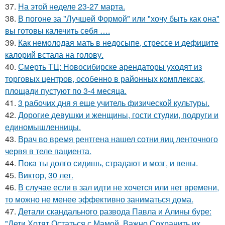
37.
На этой неделе 23-27 марта.
38.
В погоне за "Лучшей Формой" или "хочу быть как она"
вы готовы калечить себя ….
39.
Как немолодая мать в недосыпе, стрессе и дефиците
калорий встала на голову.
40.
Смерть ТЦ: Новосибирске арендаторы уходят из
торговых центров, особенно в районных комплексах,
площади пустуют по 3-4 месяца.
41.
3 рабочих дня я еще учитель физической культуры.
42.
Дорогие девушки и женщины, гости студии, подруги и
единомышленницы.
43.
Врач во время рентгена нашел сотни яиц ленточного
червя в теле пациента.
44.
Пока ты долго сидишь, страдают и мозг, и вены.
45.
Виктор, 30 лет.
46.
В случае если в зал идти не хочется или нет времени,
то можно не менее эффективно заниматься дома.
47.
Детали скандального развода Павла и Алины буре:
"Дети Хотят Остаться с Мамой, Важно Сохранить их