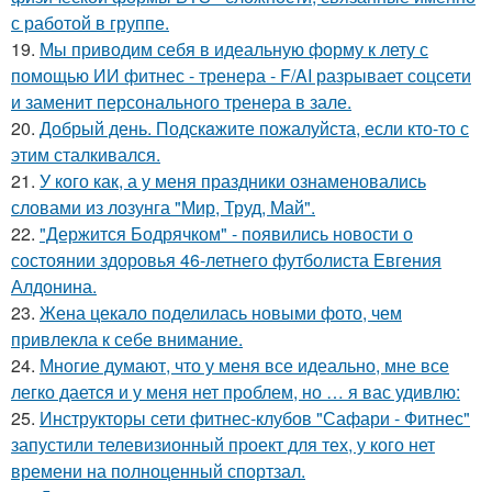
с работой в группе.
19.
Мы приводим себя в идеальную форму к лету с
помощью ИИ фитнес - тренера - F/AI разрывает соцсети
и заменит персонального тренера в зале.
20.
Добрый день. Подскaжите пожалуйста, если кто-то с
этим сталкивался.
21.
У кого как, а у меня праздники ознаменовались
словами из лозунга "Мир, Труд, Май".
22.
"Держится Бодрячком" - появились новости о
состоянии здоровья 46-летнего футболиста Евгения
Алдонина.
23.
Жена цекало поделилась новыми фото, чем
привлекла к себе внимание.
24.
Многие думают, что у меня все идеально, мне все
легко дается и у меня нет проблем, но … я вас удивлю:
25.
Инструкторы сети фитнес-клубов "Сафари - Фитнес"
запустили телевизионный проект для тех, у кого нет
времени на полноценный спортзал.