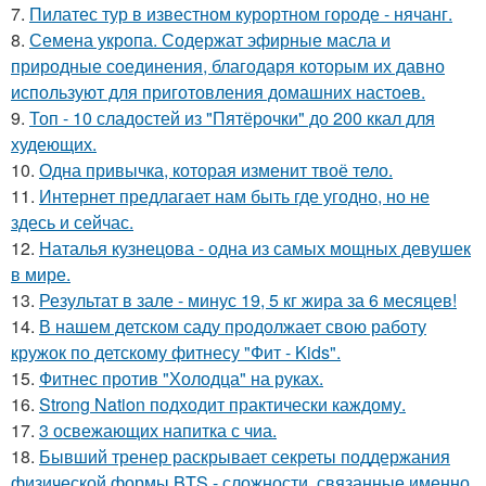
7.
Пилатес тур в известном курортном городе - нячанг.
8.
Семена укропа. Содержат эфирные масла и
природные соединения, благодаря которым их давно
используют для приготовления домашних настоев.
9.
Топ - 10 сладостей из "Пятёрочки" до 200 ккал для
худеющих.
10.
Одна привычка, которая изменит твоё тело.
11.
Интернет предлагает нам быть где угодно, но не
здесь и сейчас.
12.
Наталья кузнецова - одна из самых мощных девушек
в мире.
13.
Результат в зале - минус 19, 5 кг жира за 6 месяцев!
14.
В нашем детском саду продолжает свою работу
кружок по детскому фитнесу "Фит - Kids".
15.
Фитнес против "Холодца" на руках.
16.
Strong Nation подходит практически каждому.
17.
3 освежающих напитка с чиа.
18.
Бывший тренер раскрывает секреты поддержания
физической формы BTS - сложности, связанные именно