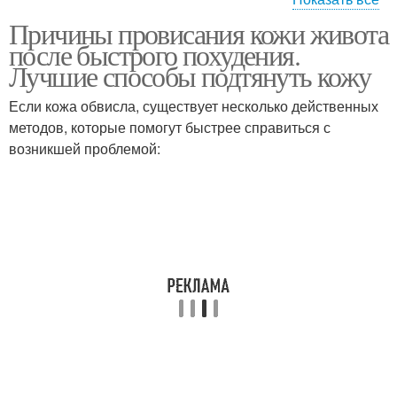
Причины провисания кожи живота
Кожа на руках
Кожи при похудении
после быстрого похудения.
Лучшие способы подтянуть кожу
Если кожа обвисла, существует несколько действенных
методов, которые помогут быстрее справиться с
Кожа на лице
Дряблая кожа
возникшей проблемой: