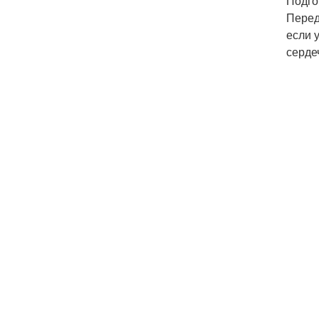
Подго
Перед
если 
серде