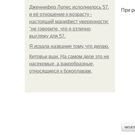
Дженнифер Лопес исполнилось 57,
При р
и её отношение к возрасту -
настоящий манифест уверенности:
"не говорите, что я отлично
выгляжу для 57.
Я искала название тому, что делаю.
Китовьи вши. На самом деле это не
насекомые, а ракообразные,
относящиеся к бокоплавам.
читат