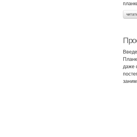
планк
читат
Прос
Введ
Планк
даже 
посте
заним