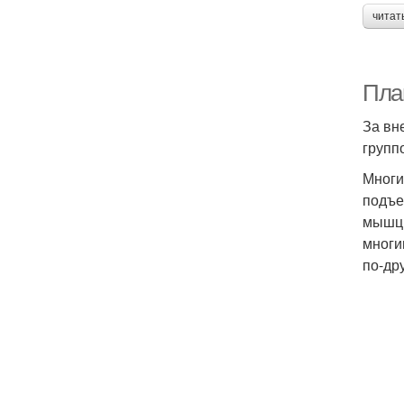
читат
План
За вн
групп
Многи
подъе
мышцы
многи
по-др