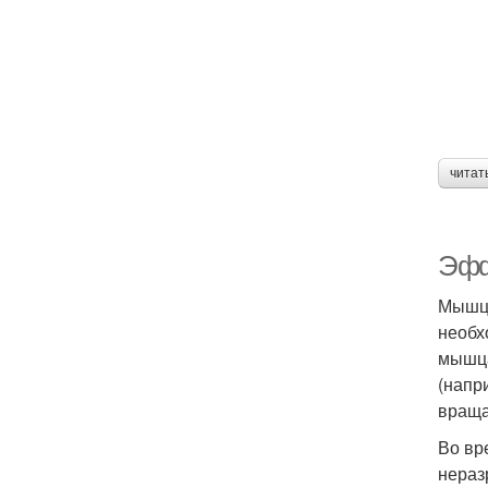
читат
Эфф
Мышцы
необх
мышца
(напр
враща
Во вр
нераз