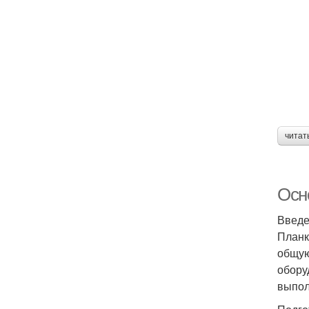
читат
Осн
Введ
Планк
общую
обору
выпол