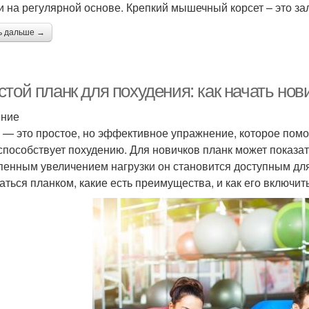
и на регулярной основе. Крепкий мышечный корсет – это за
ь дальше →
той планк для похудения: как начать но
ение
 — это простое, но эффективное упражнение, которое помо
способствует похудению. Для новичков планк может показа
пенным увеличением нагрузки он становится доступным для 
аться планком, какие есть преимущества, и как его включить