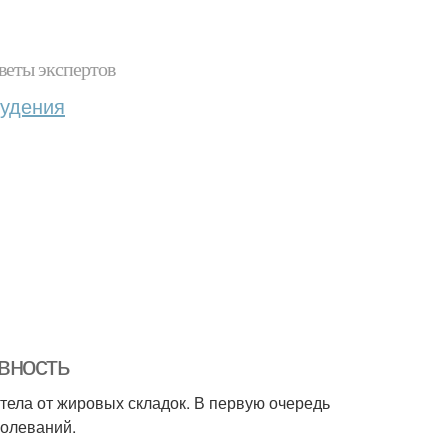
веты экспертов
худения
вность
тела от жировых складок. В первую очередь
болеваний.