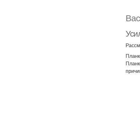
Вас
Уси
Рассм
Планк
Планк
причи