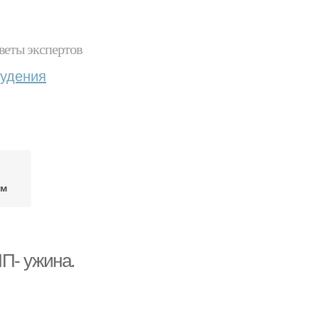
веты экспертов
худения
ем
П- ужина.