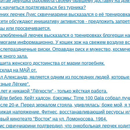
Китае девушка оформила своему бывшему доставку на дом 
к научиться подтягиваться без турника?
них лерчек Луис сквиччиарини высказался о её тренировка
сети обсуждают инициативу активистов - предложить запрети
цы или просвечивается.
злюбленный лерчек высказался о тренировках блогерши на
могаем информационно. У кошек зож на свежем воздухе все
слепраздничные риски. Оправдан риск и мужество, космич
ж рного зала.
щита женского достоинства от марии погребняк.
склад на МАЙ от.
л Александр, является одним из последних людей, которы
зные Лёгкие".
 лет и никакой "Лёгкости" - только жёсткая работа.
йли бибер, Кейт хадсон, бэкхэмы: Time 100 Gala собрал лу
сле 20-и. Перед зеркалом стояла, удивлялась; боже мой, я т
ижая напряжение. Фитнес, восстанавливающий ресурсы или
вый кинотеатр "Восток" на ул. Ломоносова. 1964.
ис сквиччиарини подтвердил, что онкобольная лерчек ходит