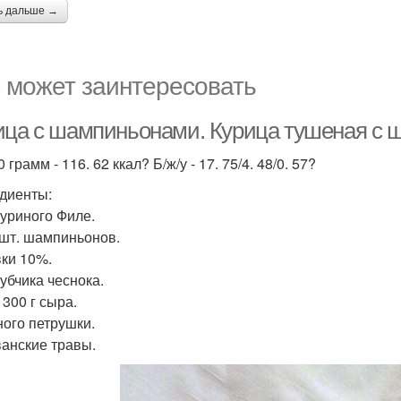
ь дальше →
 может заинтересовать
ица с шампиньонами. Курица тушеная с 
 грамм - 116. 62 ккал? Б/ж/у - 17. 75/4. 48/0. 57?
диенты:
 куриного Филе.
8 шт. шампиньонов.
вки 10%.
Зубчика чеснока.
- 300 г сыра.
ного петрушки.
ванские травы.