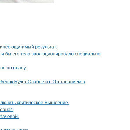
ринёс ощутимый результат.
если бы его тело эволюционировало специально
не по плану.
бёнок Будет Слабее и с Отставанием в
включить критическое мышление.
еана".
гачевой.