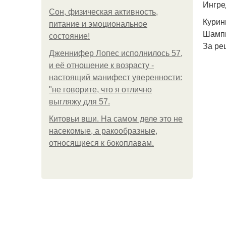
Ингре
Сон, физическая активность,
Курины
питание и эмоциональное
Шампи
состояние!
За ре
Дженнифер Лопес исполнилось 57,
и её отношение к возрасту -
настоящий манифест уверенности:
"не говорите, что я отлично
выгляжу для 57.
Китовьи вши. На самом деле это не
насекомые, а ракообразные,
относящиеся к бокоплавам.