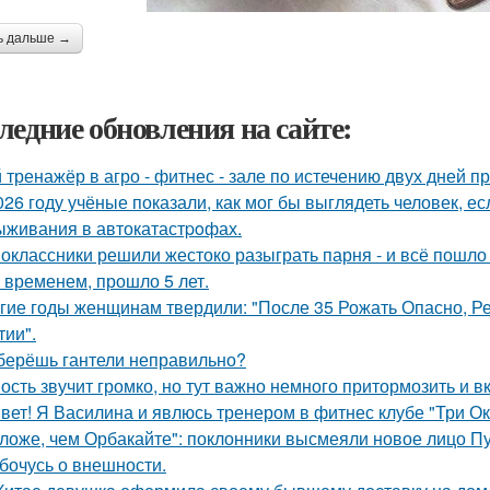
ь дальше →
ледние обновления на сайте:
 тренажёр в агро - фитнес - зале по истечению двух дней п
026 году учёные показали, как мог бы выглядеть человек, 
ыживания в автокатастpoфах.
оклассники решили жестоко разыграть парня - и всё пошло 
 временем, прошло 5 лет.
гие годы женщинам твердили: "После 35 Рожать Опасно, Ре
тии".
берёшь гантели неправильно?
ость звучит громко, но тут важно немного притормозить и 
вет! Я Василина и явлюсь тренером в фитнес клубе "Три Ок
ложе, чем Орбакайте": поклонники высмеяли новое лицо Пу
бочусь о внешности.