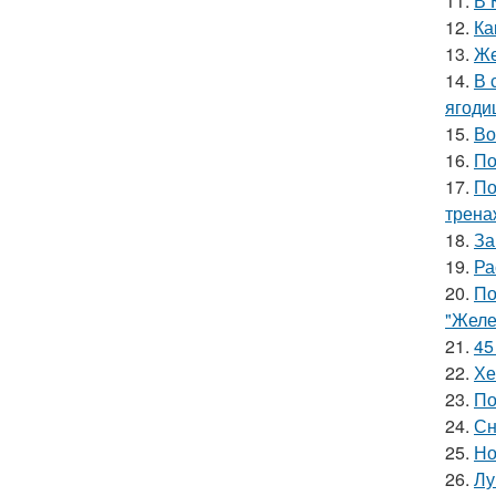
11.
В 
12.
Ка
13.
Же
14.
В 
ягоди
15.
Во
16.
По
17.
По
трена
18.
За
19.
Ра
20.
По
"Желе
21.
45
22.
Хе
23.
По
24.
Сн
25.
Но
26.
Лу