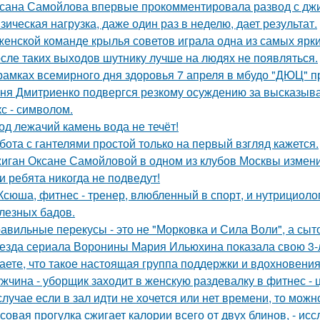
сана Самойлова впервые прокомментировала развод с джиг
зическая нагрузка, даже один раз в неделю, дает результат.
женской команде крылья советов играла одна из самых ярк
сле таких выходов шутнику лучше на людях не появляться.
рамках всемирного дня здоровья 7 апреля в мбудо "ДЮЦ" 
ня Дмитриенко подвергся резкому осуждению за высказыва
кс - символом.
од лежачий камень вода не течёт!
бота с гантелями простой только на первый взгляд кажется.
иган Оксане Самойловой в одном из клубов Москвы измени
и ребята никогда не подведут!
Ксюша, фитнес - тренер, влюбленный в спорт, и нутрициоло
лезных бадов.
авильные перекусы - это не "Морковка и Сила Воли", а сыто
езда сериала Воронины Мария Ильюхина показала свою 3-
аете, что такое настоящая группа поддержки и вдохновени
жчина - уборщик заходит в женскую раздевалку в фитнес - 
случае если в зал идти не хочется или нет времени, то мо
совая прогулка сжигает калории всего от двух блинов, - ис