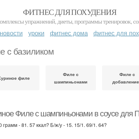
ФИТНЕС ДЛЯ ПОХУДЕНИЯ
комплексы упражнений, диеты, программы тренировок, со
новости
уроки
фитнес дома
фитнес для по
е с базиликом
Филе с
Филе с
Куриное филе
шампиньонами
добавлени
иное Филе с шампиньонами в соусе для П
 грамм - 81. 57 ккал? Б/ж/у - 15. 15/1. 69/1. 64?