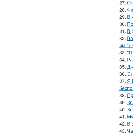
27.
Ок
28.
Фи
29.
В 
30.
По
31.
В 
32.
Ва
им се
33.
"П
34.
Ра
35.
Дж
36.
Эт
37.
Я 
беспо
38.
Пр
39.
Зв
40.
Зн
41.
Му
42.
В 
43.
Ча