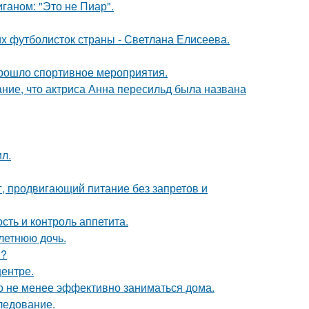
аном: "Это не Пиар".
их футболисток страны - Светлана Елисеева.
прошло спортивное мероприятия.
ние, что актриса Анна пересильд была названа
л.
г, продвигающий питание без запретов и
сть и контроль аппетита.
летнюю дочь.
я?
центре.
жно не менее эффективно заниматься дома.
следование.