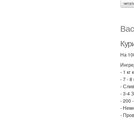
читат
Вас
Кур
На 100
Ингре
- 1 кг
- 7 - 
- Сли
- 3-4 
- 200 
- Нем
- Про