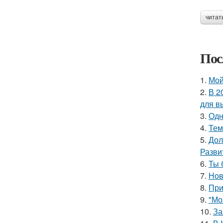
читат
Пос
1.
Мой
2.
В 2
для в
3.
Одн
4.
Тем
5.
Дол
Разви
6.
Ты 
7.
Нов
8.
При
9.
"Мо
10.
За