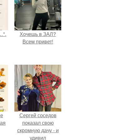
…".
Хочешь в ЗАЛ?
Всем привет!
не
Сергей соседов
ная
показал свою
скромную дачу - и
удивил