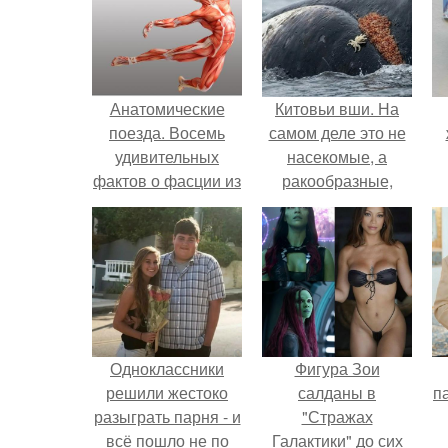
Анатомические
Китовьи вши. На
поезда. Восемь
самом деле это не
удивительных
насекомые, а
фактов о фасции из
ракообразные,
книги Томаса
относящиеся к
майерса
бокоплавам.
"Анатомические
Поезда".
Одноклассники
Фигура Зои
решили жестоко
салданы в
па
разыграть парня - и
"Стражах
всё пошло не по
Галактики" до сих