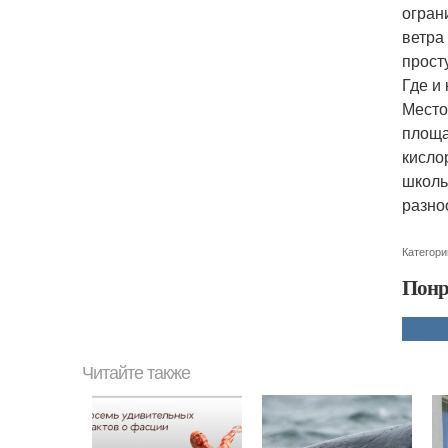
огран
ветра
прост
Где и
Место
площа
кисло
школь
разно
Категори
Понр
Читайте также