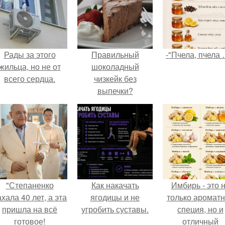
Рады за этого
Правильный
-"Пчела, пчела 
жильца, но не от
шоколадный
всего сердца.
чизкейк без
выпечки?
"Степаненко
Как накачать
Имбирь - это 
хала 40 лет, а эта
ягодицы и не
только аромат
пришла на всё
угробить суставы.
специя, но и
готовое!
отличный