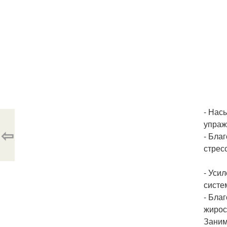
- Нас
упраж
⇦
- Бла
стрес
- Уси
систем
- Бла
жирос
Заним