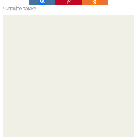
Читайте также
Упражнения для подтяжки лица. 8 действенных
упражнений для подтяжки овала лица.
Мой тренажёр в агро - фитнес - зале по истечению двух