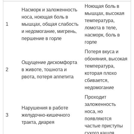
Ноющая боль в
Насморк и заложенность
мышцах, высокая
носа, ноющая боль в
температура,
1
мышцах, общая слабость
ломота в теле,
и недомогание, мигрень,
насморк, боль в
першение в горле
горле
Потеря вкуса и
обоняния, высокая
Ощущение дискомфорта
температура,
2
в животе, тошнота и
которая плохо
рвота, потеря аппетита
сбивается,
недомогание
Проходит
заложенность
Нарушения в работе
носа, но
3
желудочно-кишечного
появляются
тракта, диарея
частые приступы
сухого кашля