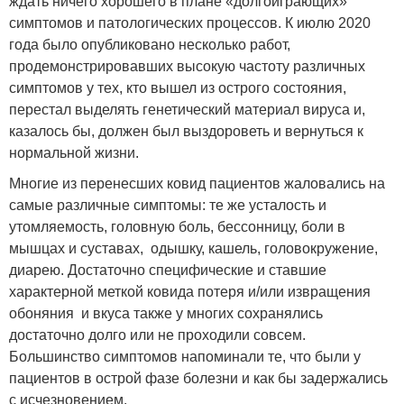
ждать ничего хорошего в плане «долгоиграющих»
симптомов и патологических процессов. К июлю 2020
года было опубликовано несколько работ,
продемонстрировавших высокую частоту различных
симптомов у тех, кто вышел из острого состояния,
перестал выделять генетический материал вируса и,
казалось бы, должен был выздороветь и вернуться к
нормальной жизни.
Многие из перенесших ковид пациентов жаловались на
самые различные симптомы: те же усталость и
утомляемость, головную боль, бессонницу, боли в
мышцах и суставах, одышку, кашель, головокружение,
диарею. Достаточно специфические и ставшие
характерной меткой ковида потеря и/или извращения
обоняния и вкуса также у многих сохранялись
достаточно долго или не проходили совсем.
Большинство симптомов напоминали те, что были у
пациентов в острой фазе болезни и как бы задержались
с исчезновением.