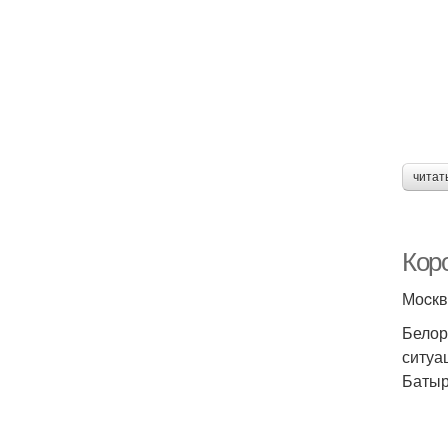
читат
Кор
Моcкв
Белор
ситуа
Батыр