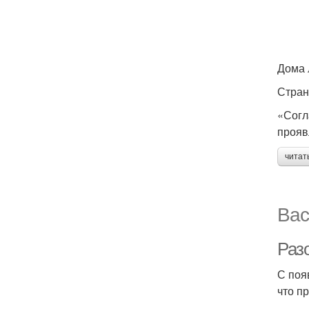
Дома 
Стран
«Согл
прояв
читат
Вас
Раз
С поя
что п