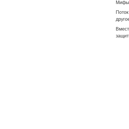
Мифы 
Поток
друго
Вмест
защит