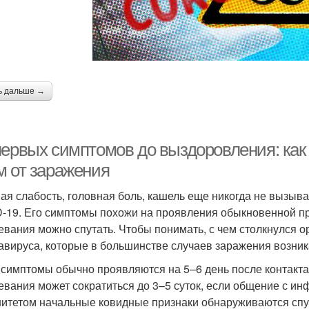
ь дальше →
первых симптомов до выздоровления: как
м от заражения
ая слабость, головная боль, кашель еще никогда не вызыва
-19. Его симптомы похожи на проявления обыкновенной пр
евания можно спутать. Чтобы понимать, с чем столкнулся о
авируса, которые в большинстве случаев заражения возни
 симптомы обычно проявляются на 5–6 день после контакта
евания может сократиться до 3–5 суток, если общение с и
итетом начальные ковидные признаки обнаруживаются спус