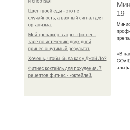
и спортзал.
Мин
Цвет твоей еды - это не
19
случайность, а важный сигнал для
Минис
организма.
профи
Мой тренажёр в агро - фитнес -
препа
зале по истечению двух дней
принёс ощутимый результат.
«В на
Хочешь, чтобы была как у Джей Ло?
COVID
альфа
Фитнес коктейль для похудения. 7
рецептов фитнес - коктейлей.