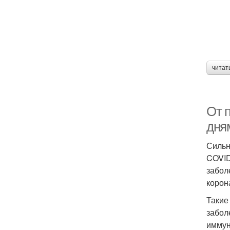
читат
От 
дня
Сильн
COVID
забол
корон
Такие
забол
иммун