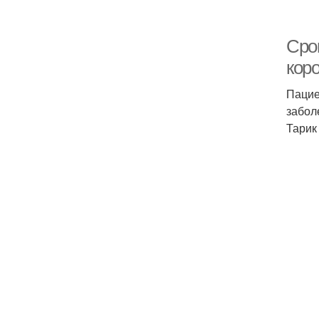
Сро
кор
Пацие
забол
Тарик