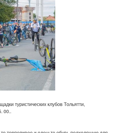
щадки туристических клубов Тольятти,
 00..
дьте терпеливее и оденьте обувь подходящую для