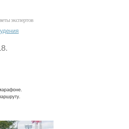
веты экспертов
худения
18.
 марафоне.
маршруту.