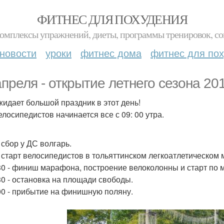
ФИТНЕС ДЛЯ ПОХУДЕНИЯ
комплексы упражнений, диеты, программы тренировок, со
новости
уроки
фитнес дома
фитнес для по
апреля - открытие летнего сезона 20
жидает большой праздник в этот день!
елосипедистов начинается все с 09: 00 утра.
- сбор у ДС волгарь.
 - старт велосипедистов в тольяттинском легкоатлетическом
 30 - финиш марафона, построение велоколонны и старт по 
 30 - остановка на площади свободы.
 00 - прибытие на финишную поляну.