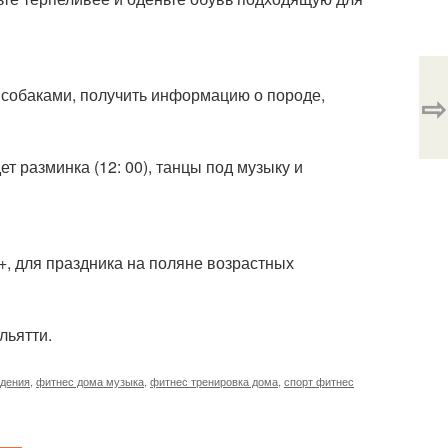
с собаками, получить информацию о породе,
⇨
ет разминка (12: 00), танцы под музыку и
+, для праздника на поляне возрастных
ольятти.
удения
,
фитнес дома музыка
,
фитнес тренировка дома
,
спорт фитнес