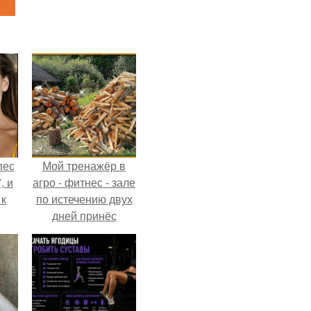
пес
Мой тренажёр в
, и
агро - фитнес - зале
 к
по истечению двух
дней принёс
ощутимый
результат.
не
я
жу