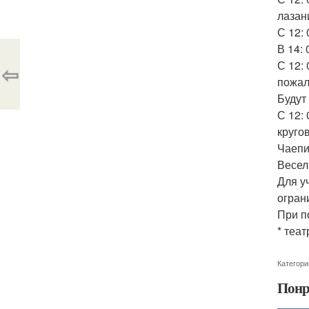
лазан
С 12:
В 14:
С 12:
⇦
пожал
Будут
С 12: 
кругов
Чаепи
Весел
Для у
огран
При п
* теат
Категори
Понр