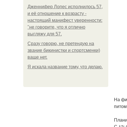
Дженнифер Лопес исполнилось 57,
и её отношение к возрасту -
настоящий манифест уверенности:
"не говорите, что я отлично
выгляжу для 57.
Сразу говорю, не претендую на
звание бикинистки и спортсменки)
ваще нет.
Я искала название тому, что делаю.
На фи
питом
Плани
С 12: