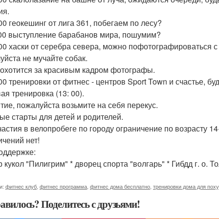
ия.
 00 геокешинг от лига 361, побегаем по лесу?
 00 выступление барабанов мира, пошумим?
 00 хаски от серебра севера, можно пофотографироваться 
уйста не мучайте собак.
 охотится за красивым кадром фотографы.
00 тренировки от фитнес - центров Sport Town и счастье, буд
ая тренировка (13: 00).
тие, пожалуйста возьмите на себя перекус.
ые старты для детей и родителей.
частия в велопробеге по городу ограничение по возрасту 14
ичений нет!
оддержке:
р кукол "Пилигрим" * дворец спорта "волгарь" * Гибдд г. о. Т
и:
фитнес клуб
,
фитнес программа
,
фитнес дома бесплатно
,
тренировки дома для пох
авилось? Поделитесь с друзьями!