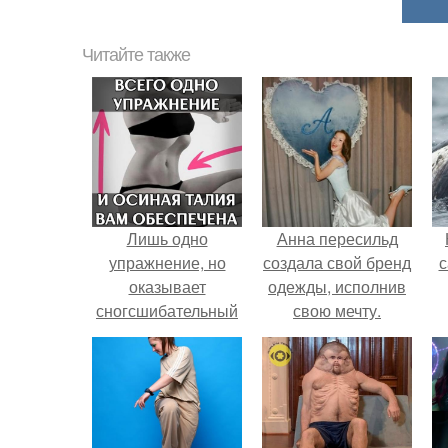
Читайте также
Лишь одно
Анна пересильд
упражнение, но
создала свой бренд
с
оказывает
одежды, исполнив
сногсшибательный
свою мечту.
эффект: "Осиная"
талия и плоский
живот - при этом
огромная польза
для здоровья!