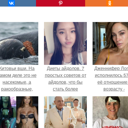
Китовьи вши. На
Диеты айдолов. 7
Дженнифер Ло
амом деле это не
простых советов от
исполнилось 57
насекомые, а
айдолов, что бы
её отношение
ракообразные,
стать более
возрасту -
относящиеся к
привлекательными
настоящий
бокоплавам.
манифест
уверенности: "
говорите, что 
отлично выгля