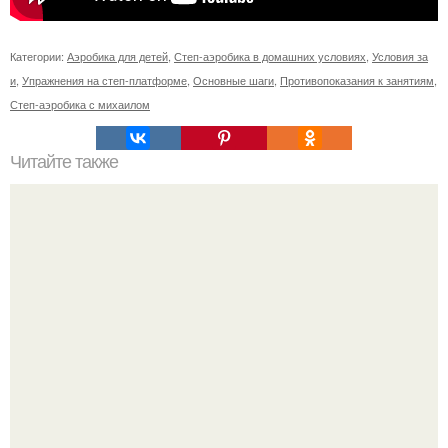
Категории:
Аэробика для детей
,
Степ-аэробика в домашних условиях
,
Условия за
и
,
Упражнения на степ-платформе
,
Основные шаги
,
Противопоказания к занятиям
,
Степ-аэробика с михаилом
Читайте также
Упражнения для подтяжки лица. 8 действенных
упражнений для подтяжки овала лица.