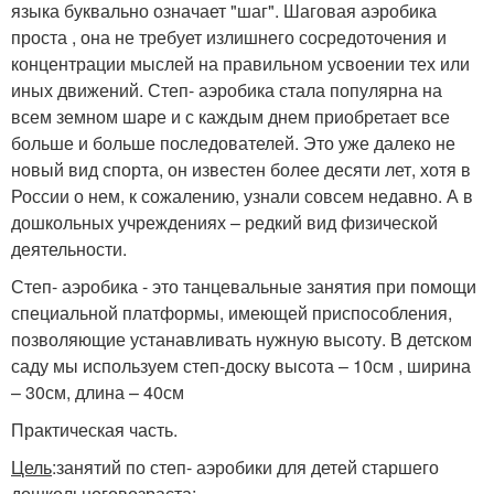
языка буквально означает "шаг". Шаговая аэробика
проста , она не требует излишнего сосредоточения и
концентрации мыслей на правильном усвоении тех или
иных движений. Степ- аэробика стала популярна на
всем земном шаре и с каждым днем приобретает все
больше и больше последователей. Это уже далеко не
новый вид спорта, он известен более десяти лет, хотя в
России о нем, к сожалению, узнали совсем недавно. А в
дошкольных учреждениях – редкий вид физической
деятельности.
Степ- аэробика - это танцевальные занятия при помощи
специальной платформы, имеющей приспособления,
позволяющие устанавливать нужную высоту. В детском
саду мы используем степ-доску высота – 10см , ширина
– 30см, длина – 40см
Практическая часть.
Цель
:занятий по степ- аэробики для детей старшего
дошкольного
возраста
: