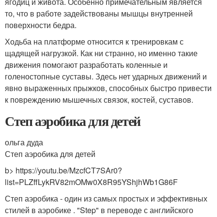
ягодиц и живота. Особенно примечательным является
то, что в работе задействованы мышцы внутренней
поверхности бедра.
Ходьба на платформе относится к тренировкам с
щадящей нагрузкой. Как ни странно, но именно такие
движения помогают разработать коленные и
голеностопные суставы. Здесь нет ударных движений и
явно выраженных прыжков, способных быстро привести
к повреждению мышечных связок, костей, суставов.
Степ аэробика для детей
ольга дуда
Степ аэробика для детей
b> https://youtu.be/MzcfCT7SAr0?
list=PLZffLykRV82mOMw0X8R95YShjhWb1G86F
Степ аэробика - один из самых простых и эффективных
стилей в аэробике . "Step" в переводе с английского