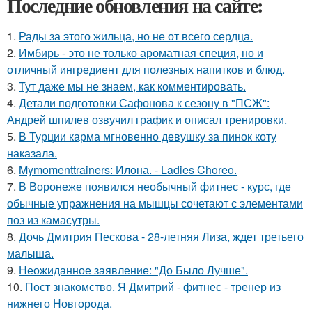
Последние обновления на сайте:
1.
Рады за этого жильца, но не от всего сердца.
2.
Имбирь - это не только ароматная специя, но и
отличный ингредиент для полезных напитков и блюд.
3.
Тут даже мы не знаем, как комментировать.
4.
Детали подготовки Сафонова к сезону в "ПСЖ":
Андрей шпилев озвучил график и описал тренировки.
5.
В Турции карма мгновенно девушку за пинок коту
наказала.
6.
Mymomenttrainers: Илона. - Ladies Choreo.
7.
В Воронеже появился необычный фитнес - курс, где
обычные упражнения на мышцы сочетают с элементами
поз из камасутры.
8.
Дочь Дмитрия Пескова - 28-летняя Лиза, ждет третьего
малыша.
9.
Неожиданное заявление: "До Было Лучше".
10.
Пост знакомство. Я Дмитрий - фитнес - тренер из
нижнего Новгорода.