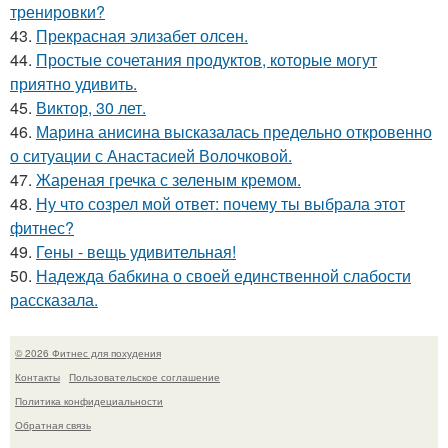
тренировки?
43.
Прекрасная элизабет олсен.
44.
Простые сочетания продуктов, которые могут
приятно удивить.
45.
Виктор, 30 лет.
46.
Марина анисина высказалась предельно откровенно
о ситуации с Анастасией Волочковой.
47.
Жареная гречка с зеленым кремом.
48.
Ну что созрел мой ответ: почему ты выбрала этот
фитнес?
49.
Гены - вещь удивительная!
50.
Надежда бабкина о своей единственной слабости
рассказала.
© 2026 Фитнес для похудения
Контакты
Пользовательское соглашение
Политика конфидециальности
Обратная связь