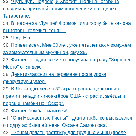
33.
"Чуть-чуть Подпою, и Хватит": Полина Гагарина
озадачила зрителей своим поведением на сцене в
Татарстане.
34.
В погоне за "Лучшей Формой" или "хочу быть как она"
вы готовы калечить себя ….
35.
Я ху. Ею.
36.
Привет всем. Мне 30 лет, уже пять лет как я замужем
за замечательным мужчиной, ему 35.
37.
Фитнес - студия элемент получила награду "Хорошее
Место" от яндекс.
38.
Девятиклассник на перемене после урока
физкультуры умер.
39.
В Лос-анджелесе в 32-й раз прошла церемония
премии гильдии киноактёров США - страсти, звёзды и
первые намёки на "Оскар".
40.
Фитнес бомба - мамочки!
41.
"Они Несчастные Гиены" - джиган жёстко высказался
о подругах бывшей жены Оксана Самойлова.
42.
- Зачем делать растяжку для грудных мышц (после