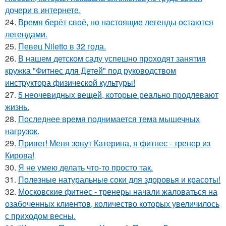
дочери в интернете.
24.
Время берёт своё, но настоящие легенды остаются
легендами.
25.
Певец Niletto в 32 года.
26.
В нашем детском саду успешно проходят занятия
кружка "Фитнес для Детей" под руководством
инструктора физической культуры!
27.
5 неочевидных вещей, которые реально продлевают
жизнь.
28.
Последнее время поднимается тема мышечных
нагрузок.
29.
Привет! Меня зовут Катерина, я фитнес - тренер из
Кирова!
30.
Я не умею делать что-то просто так.
31.
Полезные натуральные соки для здоровья и красоты!
32.
Московские фитнес - тренеры начали жаловаться на
озабоченных клиентов, количество которых увеличилось
с приходом весны.