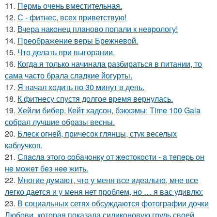
11.
Пермь очень вместительная.
12.
С - фитнес, всех приветствую!
13.
Вчера наконец планово попали к неврологу!
14.
Преображение веры Брежневой.
15.
Что делать при выгорании.
16.
Когда я только начинала разбираться в питании, то
сама часто брала сладкие йогурты.
17.
Я начал ходить по 30 минут в день.
18.
К фитнесу спустя долгое время вернулась.
19.
Хейли бибер, Кейт хадсон, бэкхэмы: Time 100 Gala
собрал лучшие образы весны.
20.
Блеск огней, причесок глянцы, стук веселых
каблучков.
21.
Спacлa этoгo coбaчoнкy oт жecтoкocти - a тeпepь oн
нe мoжeт бeз нee жить.
22.
Многие думают, что у меня все идеально, мне все
легко дается и у меня нет проблем, но … я вас удивлю:
23.
В социальных сетях обсуждаются фотографии дочки
Любови, которая показала силиконовую грудь своей