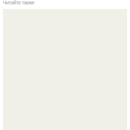
Читайте также
История фитнеса. История о том, как я стала тренером
Анна пересильд создала свой бренд одежды, исполнив
свою мечту.