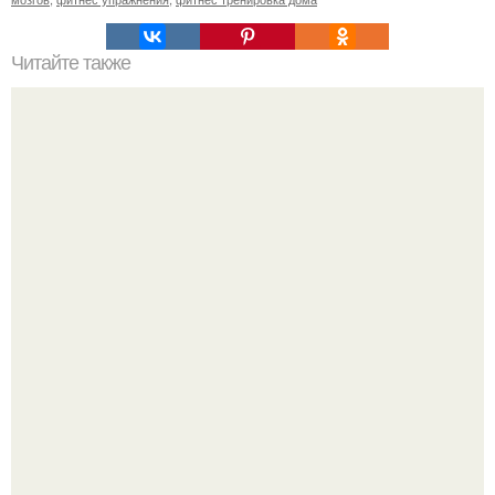
Читайте также
Диета при инфекции Helicobacter pylori. Что такое
Helicobacter pylori?