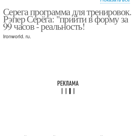
Серега программа для тренировок.
фитнес тренировка
фитнес программа
Рэпер Серёга: "прийти в форму за
дома
99 часов - реальность!
Ironworld. ru.
фитнес упражнения