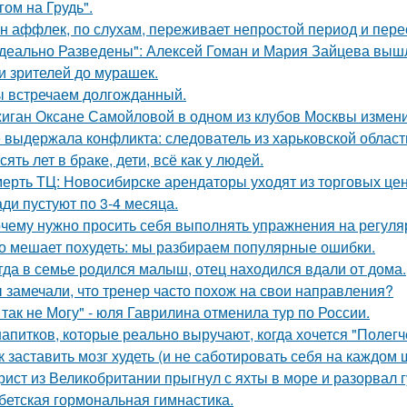
гом на Грудь".
н аффлек, по слухам, переживает непростой период и пе
деально Разведены": Алексей Гоман и Мария Зайцева вышли 
и зрителей до мурашек.
 встречаем долгожданный.
иган Оксане Самойловой в одном из клубов Москвы измени
 выдержала конфликта: следователь из харьковской области
сять лет в браке, дети, всё как у людей.
ерть ТЦ: Новосибирске арендаторы уходят из торговых цен
ди пустуют по 3-4 месяца.
чему нужно просить себя выполнять упражнения на регуля
о мешает похудеть: мы разбираем популярные ошибки.
гда в семье родился малыш, отец находился вдали от дома.
 замечали, что тренер часто похож на свои направления?
 так не Могу" - юля Гаврилина отменила тур по России.
напитков, которые реально выручают, когда хочется "Полегч
к заставить мозг худеть (и не саботировать себя на каждом 
рист из Великобритании прыгнул с яхты в море и разорвал г
бетская гормональная гимнастика.