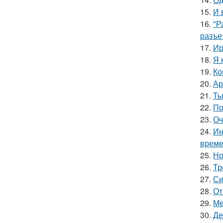
15.
И 
16.
"Р
разъе
17.
Ир
18.
Я 
19.
Ко
20.
Ар
21.
Ты
22.
По
23.
Оч
24.
Ин
време
25.
Но
26.
Тр
27.
Си
28.
От
29.
Ме
30.
Де