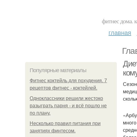
фитнес дома. 
главная
Гла
Диет
Популярные материалы
кому
Фитнес коктейль для похудения. 7
Сезон
рецептов фитнес - коктейлей.
медиц
сколь
Одноклассники решили жестоко
разыграть парня - и всё пошло не
по плану.
«Арбу
много
Несколько правил питания при
средн
занятиях финтесом.