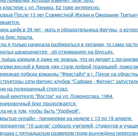
в кластере с ул. Ленина, 52 тоже интересно.
азрыв После 13 лет Совместной Жизни и Ожидание Третьег
зжаются.
ина шейк в 39 лет - мать и обладательница фигуры, о кото
на бокс пошла.
гда я только начинала разбираться в питании, то сама част
нольд шварценеггер - об отжиманиях на брусьях.
 пьёшь каркаде и даже не знаешь, что он делает с организм
ездки весной в Киров уже стали доброй традицией, помогаю
ередная победа команды "Фристайл" в г. Пензе на областн
структоры сети фитнес-клубов "Сафари - Фитнес" запустили 
ни на полноценный спортзал.
вый кинотеатр "Восток" на ул. Ломоносова. 1964.
енировочный блог продолжается.
ла не в том, чтобы быть "Удобной".
крытые онлайн - тренировки на неделе с 13 по 19 апреля.
роприятие "10 шагов" собрало учителей, студентов и учащи
вушка с пятнадцатым размером груди вынуждена переплачи