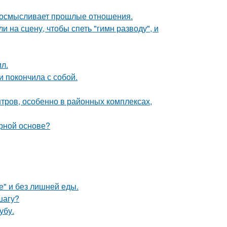
реосмысливает прошлые отношения.
на сцену, чтобы спеть "гимн разводу", и
л.
 покончила с собой.
тров, особенно в районных комплексах,
рной основе?
е" и без лишней еды.
шагу?
убу.