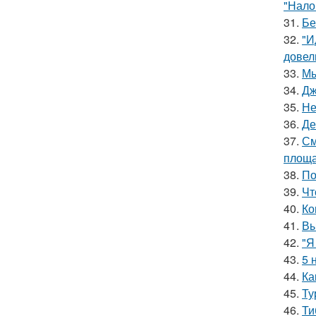
"Нало
31.
Бе
32.
"И
довел
33.
Мы
34.
Дж
35.
Не
36.
Де
37.
См
площа
38.
По
39.
Чт
40.
Ко
41.
Вы
42.
"Я
43.
5 
44.
Ка
45.
Ту
46.
Ти