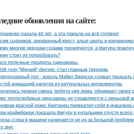
ледние обновления на сайте:
епаненко пахала 40 лет, а эта пришла на всё готовое!
сим сырников: деревянный крест, алые цветы и корчевнико
ему многие девушки годами тренируются, а фигура практич
ему стоит их попробовать?
все полезные продукты одинаковы.
026 году "Мягкий" фитнес стал главным трендом.
 легендарный поп - король Майкл Джексон сорвал тридцать
стой домашний напиток из натуральных ингредиентов.
ончилась первая смена, ребята уже дома, обнимают своих 
же теплолюбивые динозавры не справляются с июньской ж
ндром красной кожи: британец превратил себя в инвалида 
ри краймбрери показала фигуру в купальнике спустя всего 
огда ссора в машине начинается не из-за большой проблемы,
о дня.
на привычка, которая изменит твоё тело.