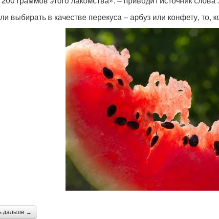
 200 граммов этого лакомства». – приводит источник слова 
сли выбирать в качестве перекуса – арбуз или конфету, то, к
ь дальше →