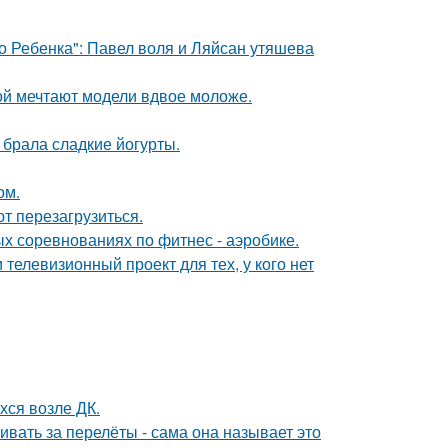
о Ребенка": Павел воля и Ляйсан утяшева
рой мечтают модели вдвое моложе.
о брала сладкие йогурты.
ом.
т перезагрузиться.
ых соревнованиях по фитнес - аэробике.
телевизионный проект для тех, у кого нет
хся возле ДК.
вать за перелёты - сама она называет это