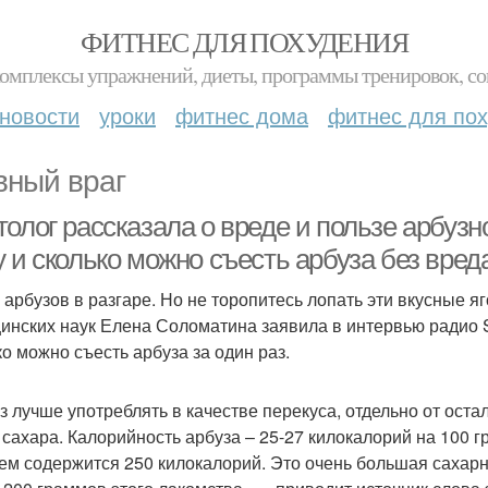
ФИТНЕС ДЛЯ ПОХУДЕНИЯ
комплексы упражнений, диеты, программы тренировок, со
новости
уроки
фитнес дома
фитнес для по
вный враг
олог рассказала о вреде и пользе арбузн
 и сколько можно съесть арбуза без вред
 арбузов в разгаре. Но не торопитесь лопать эти вкусные я
инских наук Елена Соломатина заявила в интервью радио Sp
ко можно съесть арбуза за один раз.
з лучше употреблять в качестве перекуса, отдельно от ост
 сахара. Калорийность арбуза – 25-27 килокалорий на 100 г
ем содержится 250 килокалорий. Это очень большая сахарна