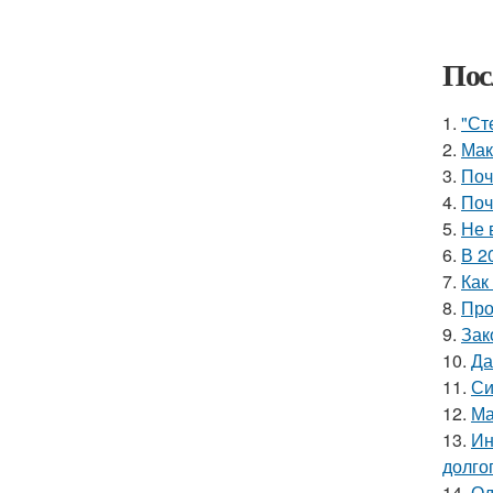
Пос
1.
"Ст
2.
Мак
3.
Поч
4.
Поч
5.
Не 
6.
В 2
7.
Как
8.
Про
9.
Зак
10.
Да
11.
Си
12.
Ма
13.
Ин
долгог
14.
Од