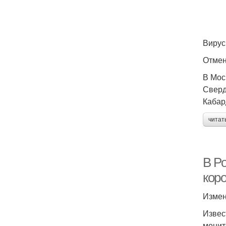
Вирус
Отмен
В Мос
Сверд
Кабар
читат
В Р
кор
Измен
Извес
монит