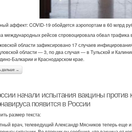
ный аффект: COVID-19 обойдется аэропортам в 60 млрд ру
а международных рейсов спровоцировала обвал трафика 
ковской области зафиксировано 17 случаев инфицирования, 
ловской области ― 3, по два случая ― в Тульской и Калини
дино-Балкарии и Краснодарском крае.
ь дальше →
оссии начали испытания вакцины против к
онавируса появится в России
ить размер текста:
тный врач, телеведущий Александр Мясников теперь еще и
орингу ситуации. Во вторник он сообщил, что вакцина от ко