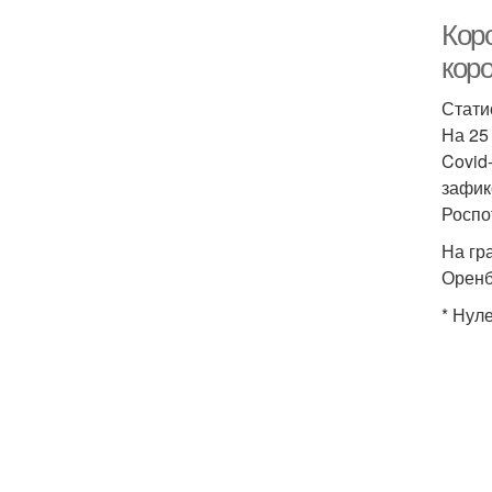
Кор
кор
Стати
На 25
Covid
зафик
Роспо
На гр
Оренб
* Нул