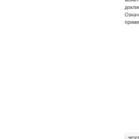
докли
Означ
приме
читат