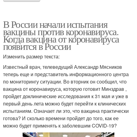
коронавируса
петербурге
В России начали испытания
Зараженные
вакцины против коронавируса.
Коронавирус в москве
коронавирусы
Когда вакцина от коронавируса
появится в России
Изменить размер текста:
Люди в россии
Коронавирус до того
Известный врач, телеведущий Александр Мясников
теперь еще и представитель информационного центра
по мониторингу ситуации. Во вторник он сообщил, что
вакцина от коронавируса, которую готовит Минздрав ,
пройдет доклинические исследования к 31 мая и уже в
первый день лета можно будет перейти к клинических
испытаниям. Означает ли это, что вакцина практически
готова? И сколько времени пройдет до того, как ее
можно будет применять к заболевшим COVID-19?