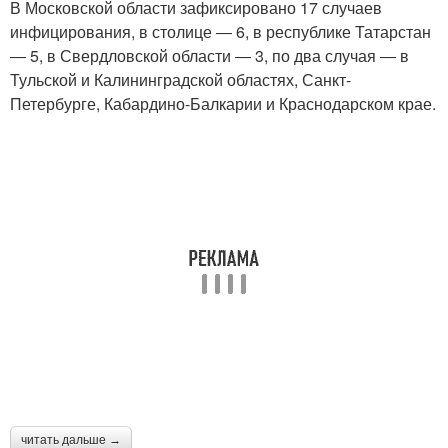
В Московской области зафиксировано 17 случаев
Китайский коронавирус
Коронавирус в мире
инфицирования, в столице ― 6, в республике Татарстан
― 5, в Свердловской области ― 3, по два случая ― в
Тульской и Калининградской областях, Санкт-
Петербурге, Кабардино-Балкарии и Краснодарском крае.
Случаи в россии
Коронавирус в испании
Коронавирус в
Коронавирус в италии
германии
Коронавирус в
Человек с
воронежской области
коронавирусом
Препарат от
Коронавирус в санкт-
читать дальше →