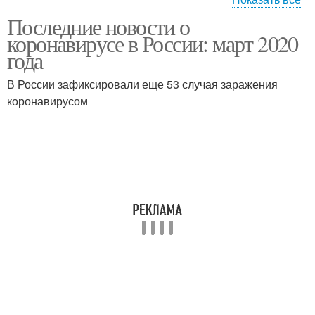
Последние новости о
Общество на
Коронавирус в марте
коронавирусе в России: март 2020
коронавирус
года
В России зафиксировали еще 53 случая заражения
Вакцины против
Вакцина от
коронавирусом
коронавируса
коронавируса
Вакцины от
Коронавирус в
коронавируса
предсказаниях
Коронавирус в
Коронавирус в китае
великобритании