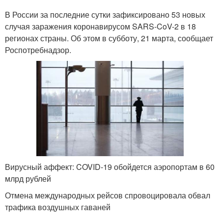
Коронавирус в
Смерти от
В России за последние сутки зафиксировано 53 новых
оренбургской области
коронавируса
случая заражения коронавирусом SARS-CoV-2 в 18
регионах страны. Об этом в субботу, 21 марта, сообщает
Роспотребнадзор.
Лекарства против
Границы с россией
коронавируса
Лекарство от
Лекарства от
коронавируса
коронавируса
Лекарство против
Коронавирус на
Вирусный аффект: COVID-19 обойдется аэропортам в 60
коронавируса
испанский грипп
млрд рублей
Отмена международных рейсов спровоцировала обвал
трафика воздушных гаваней