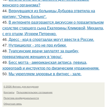
женского организма?
44.
Вернувшаяся из больницы Дубцова ответила на
критику: "Очень Больно".
45.
В интернете разгораются дискуссии о поразительном
сходстве старшего сына Екатерины Климовой, Михаила,
с его отцом, Игорем Петренко.
46.
Дресс - код в спортзалах могут ввести в России.
47.
Нутрициолог - это не про кубики.
48.
Туапсинские врачи заплатят за ошибку,
превратившую женщину в 'овощ'.
49.
Бесс мотта - американская актриса, певица,
хореограф и инструктор по физическим упражнениям.
50.
Мы укрепляем здоровье в фитнес - зале.
© 2026 Фитнес для похудения
Контакты
Пользовательское соглашение
Политика конфидециальности
Обратная связь