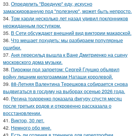
33.
Определить "Вредную" еду, искусно
замаскированную под "полезную", может быть непросто.
34.
Том харди несколько лет назад удивил поклонников
неожиданным поступком.
35.
В Сети обсуждают внешний вид виктории макарской.
36.
Что мешает похудеть: мы разбираем популярные
ошибки.
37.
Аня пересильд вышла к Ване Дмитриенко на сцену
московского дома музыки.
38.
Пирожки под запретом: Сергей Глушко объявил
войну лишним килограммам Наташи королевой.
39.
88-Летняя Валентина Терешкова собирается снова
выдвигаться в госдуму на выборах осенью 2026 года.
40.
Регина тодоренко показала фигуру спустя месяц
после третьих родов и откровенно рассказала о
восстановлении.
41.
Виктор, 30 лет.
42.
Немного обо мне.
43.
Есть ли отличия в тренинге для гипертрофии