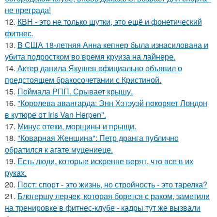
не преграда!
12.
КВН - это не только шутки, это ещё и фонетический
фитнес.
13.
В США 18-летняя Анна кепнер была изнасилована и
убита подростком во время круиза на лайнере.
14.
Актер данила Якушев официально объявил о
предстоящем бракосочетании с Кристиной.
15.
Поймала РПП. Срывает крышу.
16.
"Королева авангарда: Энн Хэтэуэй покоряет Лондон
в кутюре от Iris Van Herpen".
17.
Минус отеки, морщины и прыщи.
18.
"Коварная Женщина": Петр дранга публично
обратился к агате муцениеце.
19.
Есть люди, которые искренне верят, что все в их
руках.
20.
Пост: спорт - это жизнь, но стройность - это тарелка?
21.
Блогершу лерчек, которая борется с раком, заметили
на тренировке в фитнес-клубе - кадры тут же вызвали