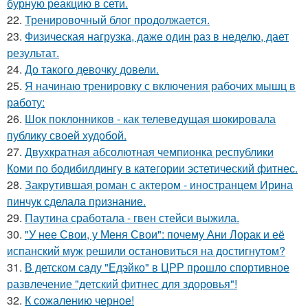
бурную реакцию в сети.
22.
Тренировочный блог продолжается.
23.
Физическая нагрузка, даже один раз в неделю, дает
результат.
24.
До такого девочку довели.
25.
Я начинаю тренировку с включения рабочих мышц в
работу:
26.
Шок поклонников - как телеведущая шокировала
публику своей худобой.
27.
Двухкратная абсолютная чемпионка республики
Коми по бодибилдингу в категории эстетический фитнес.
28.
Закрутившая роман с актером - иностранцем Ирина
пинчук сделала признание.
29.
Паутина сработала - гвен стейси выжила.
30.
"У нее Свои, у Меня Свои": почему Ани Лорак и её
испанский муж решили остановиться на достигнутом?
31.
В детском саду "Едэйко" в ЦРР прошло спортивное
развлечение "детский фитнес для здоровья"!
32.
К сожалению черное!