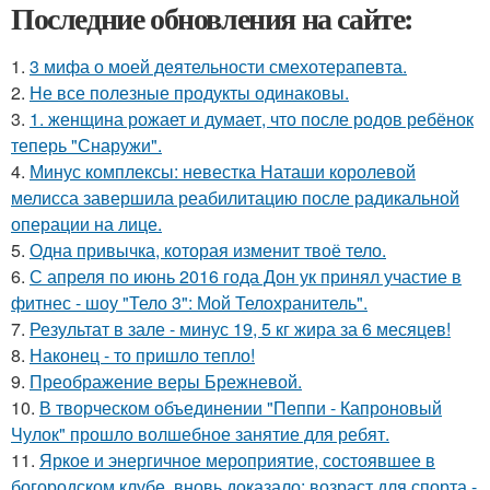
Последние обновления на сайте:
1.
3 мифа о моей деятельности смехотерапевта.
2.
Не все полезные продукты одинаковы.
3.
1. женщина рожает и думает, что после родов ребёнок
теперь "Снаружи".
4.
Минус комплексы: невестка Наташи королевой
мелисса завершила реабилитацию после радикальной
операции на лице.
5.
Одна привычка, которая изменит твоё тело.
6.
С апреля по июнь 2016 года Дон ук принял участие в
фитнес - шоу "Тело 3": Мой Телохранитель".
7.
Результат в зале - минус 19, 5 кг жира за 6 месяцев!
8.
Наконец - то пришло тепло!
9.
Преображение веры Брежневой.
10.
В творческом объединении "Пеппи - Капроновый
Чулок" прошло волшебное занятие для ребят.
11.
Яркое и энергичное мероприятие, состоявшее в
богородском клубе, вновь доказало: возраст для спорта -