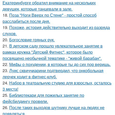
Екатеринбурге обратил внимание на нескольких
девушек, которые танцевали в зале.
18.
Поза "Ноги Вверх по Стене" - простой способ
расслабиться после дня.
19.
Похоже, история действительно выходит из разряда
слухов.
20.
Богословие гряных рук.
21.
В детском саду прошло увлекательное занятие в
рамках кружка "Детский Фитнес", которое было
посвящено необычной тематике - "живой барабан".
22.
Мифы о похудении, в которые ты до сих пор веришь.
23.
Луис сквиччиарини подтвердил, что онкобольная
лерчек ходит в фитнес-клуб.
24.
Набор в театральную студию для взрослых, осталось
3 места!
25.
Библиотекари для пожилых занятие по
фейсбилдингу провели.
26.
После таких выходов шутнику лучше на людях не
появляться.