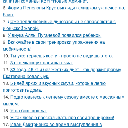
капитан команды КВН "Новые Армяне".
6.
Форма Пенелопы Крус выглядит слишком уж нечестно,
блин.
7.
Даже теплолюбивые динозавры не справляются с
июньской жарой.
8.
У внука Аллы Пугачевой появился ребенок.
9.
Включайте в свои тренировки упражнения на
мобильность!
10.
Ты уже теряешь кости - просто не видишь этого.
11.
3 освежающих напитка с чиа.
12.
33 года, 46 кг и без жёстких диет - как держит форму
Екатерина Ковальчук.
13.
5 идей ярких и вкусных смузи, которые легко
приготовить дома.
14.
Подготовьтесь к летнему сезону вместе с массажным
мылом.
15.
Я на бокс пошла.
16.
Я так люблю рассказывать про свои тренировки!
17.
Иван Дмитриенко во время выступления в