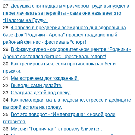
27.
Девушка с пятнадцатым размером груди вынуждена
переплачивать за перелёты - сама она называет это
"Налогом на Грудь".
28.
4 апреля в предверии всемирного дня здоровья на
базе фок "Родники - Арена" прошел традиционный
районый фитнес - фестиваль "спорт!
29.
В физкультурно - оздоровительном центре "Родники -
Арена" состоялся фитнес - фестиваль "спорт!
30.
Как тренироваться, если противопоказан бег и
прыжки.
31.
Мы встречаем долгожданный.
32.
Выводы сами делайте.
33.
Сбагрила детей под опеку.
34.
Как немолодая мать в недосыпе, стрессе и дефиците
калорий встала на голову.
35.
Вот это поворот - "Императрица" к новой роли
готовится.
36.
Миссия "Горничная" к провалу близится.