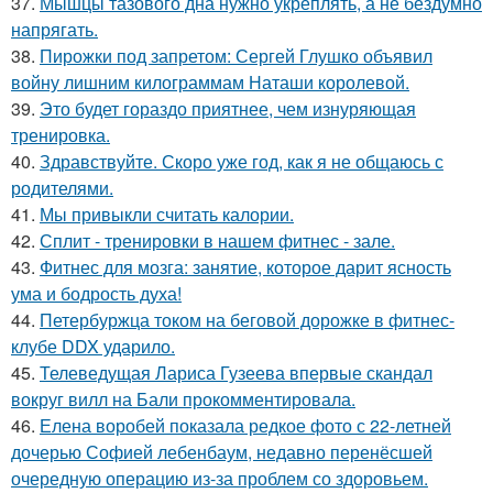
37.
Мышцы тазового дна нужно укреплять, а не бездумно
напрягать.
38.
Пирожки под запретом: Сергей Глушко объявил
войну лишним килограммам Наташи королевой.
39.
Это будет гораздо приятнее, чем изнуряющая
тренировка.
40.
Здравствуйте. Скоро уже год, как я не общаюсь с
родителями.
41.
Мы привыкли считать калории.
42.
Сплит - тренировки в нашем фитнес - зале.
43.
Фитнес для мозга: занятие, которое дарит ясность
ума и бодрость духа!
44.
Петербуржца током на беговой дорожке в фитнес-
клубе DDX ударило.
45.
Телеведущая Лариса Гузеева впервые скандал
вокруг вилл на Бали прокомментировала.
46.
Елена воробей показала редкое фото с 22-летней
дочерью Софией лебенбаум, недавно перенёсшей
очередную операцию из-за проблем со здоровьем.