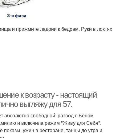
вища и прижмите ладони к бедрам. Руки в локтях
ение к возрасту - настоящий
лично выгляжу для 57.
ет абсолютно свободной: развод с Беном
амилию и включила режим "Живу для Себя".
 показы, ужин в ресторане, танцы до утра и
ми.