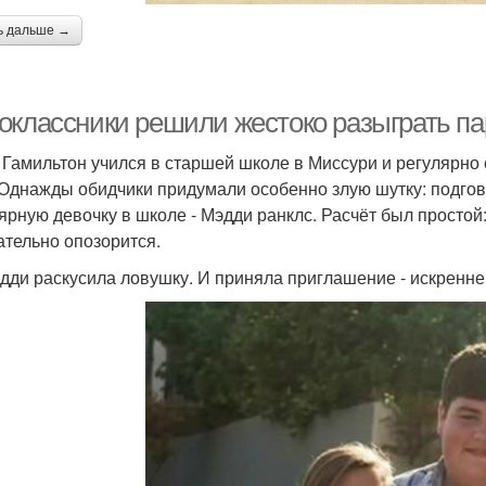
ь дальше →
классники решили жестоко разыграть парн
Гамильтон учился в старшей школе в Миссури и регулярно
 Однажды обидчики придумали особенно злую шутку: подгов
ярную девочку в школе - Мэдди ранклс. Расчёт был простой
ательно опозорится.
дди раскусила ловушку. И приняла приглашение - искренне 