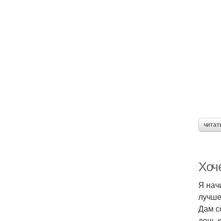
читат
Хоч
Я нач
лучше
Дам с
день 