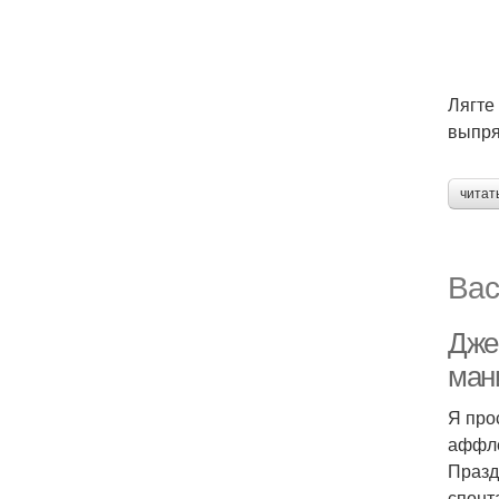
Лягте
выпря
читат
Вас
Дже
мани
Я про
аффле
Празд
спонт