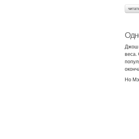
читат
Одно
Джош 
веса.
попул
оконч
Но Мэ