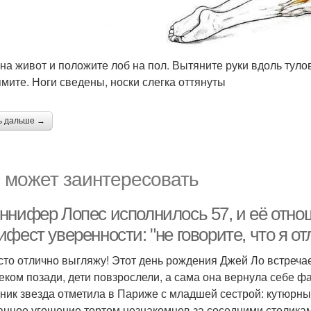
 на живот и положите лоб на пол. Вытяните руки вдоль туло
мите. Ноги сведены, носки слегка оттянуты
ь дальше →
 может заинтересовать
ннифер Лопес исполнилось 57, и её отнош
фест уверенности: "не говорите, что я от
сто отлично выгляжу! Этот день рождения Джей Ло встреча
ком позади, дети повзрослели, а сама она вернула себе ф
ник звезда отметила в Париже с младшей сестрой: кутюрные
анное угощение тортом незнакомцев за соседними столика