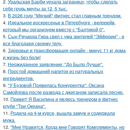
2.
Уральская Барби уехала заграницу, чтобы сделать
себе грудь мечты за 12, 5 тыс.
3.
В 2026 году "Мягкий" фитнес стал главным трендом.
4.
Идеальное воскресенье в Петербурге - велорейв,
который мы организуем вместе с "Балтикой 0".
5.
Сын Ричарда Гира свел с ума зрителей "Эйфории" - и
все благодаря своему телу.
6.
Здоровье и трансформация онлайн - минус 11 кг дома
и жизнь без боли!
7.
Неожиданное заявление: "До Было Лучше".
8.
Простой домашний напиток из натуральных
ингредиентов.
9.
"У Бузовой Появилась Конкурентка": Оксана
Самойлова после развода с джиганом записала песню.
10.
Привет! Я Василина и явлюсь тренером в фитнес
клубе "Три Океана".
11.
Родила на 4-м курсе, вышла замуж и содержала
мужа.
12.
"Мне Нравится, Когда мне Говорят Комплименты, но