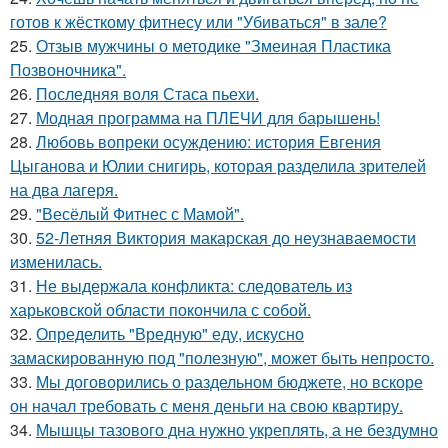
готов к жёсткому фитнесу или "Убиваться" в зале?
25.
Отзыв мужчины о методике "Змеиная Пластика
Позвоночника".
26.
Последняя воля Стаса пьехи.
27.
Модная программа на ПЛЕЧИ для барышень!
28.
Любовь вопреки осуждению: история Евгения
Цыганова и Юлии снигирь, которая разделила зрителей
на два лагеря.
29.
"Весёлый Фитнес с Мамой".
30.
52-Летняя Виктория макарская до неузнаваемости
изменилась.
31.
Не выдержала конфликта: следователь из
харьковской области покончила с собой.
32.
Определить "Вредную" еду, искусно
замаскированную под "полезную", может быть непросто.
33.
Мы договорились о раздельном бюджете, но вскоре
он начал требовать с меня деньги на свою квартиру.
34.
Мышцы тазового дна нужно укреплять, а не бездумно