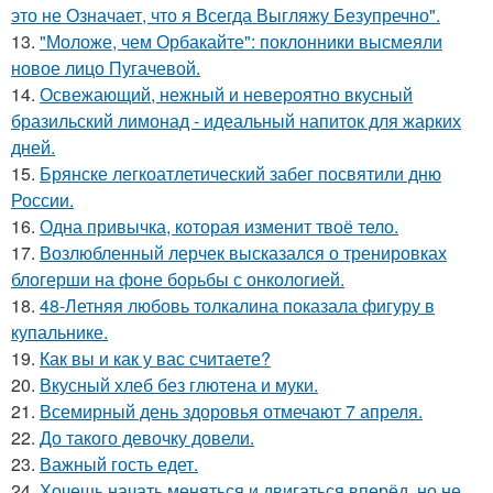
это не Означает, что я Всегда Выгляжу Безупречно".
13.
"Моложе, чем Орбакайте": поклонники высмеяли
новое лицо Пугачевой.
14.
Освежающий, нежный и невероятно вкусный
бразильский лимонад - идеальный напиток для жарких
дней.
15.
Брянске легкоатлетический забег посвятили дню
России.
16.
Одна привычка, которая изменит твоё тело.
17.
Возлюбленный лерчек высказался о тренировках
блогерши на фоне борьбы с онкологией.
18.
48-Летняя любовь толкалина показала фигуру в
купальнике.
19.
Как вы и как у вас считаете?
20.
Вкусный хлеб без глютена и муки.
21.
Всемирный день здоровья отмечают 7 апреля.
22.
До такого девочку довели.
23.
Важный гость едет.
24.
Хочешь начать меняться и двигаться вперёд, но не