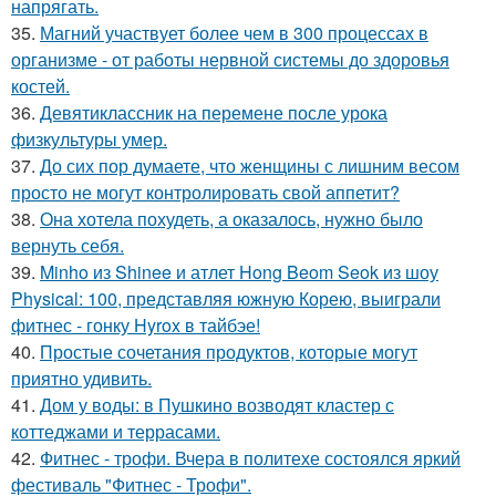
напрягать.
35.
Магний участвует более чем в 300 процессах в
организме - от работы нервной системы до здоровья
костей.
36.
Девятиклассник на перемене после урока
физкультуры умер.
37.
До сих пор думаете, что женщины с лишним весом
просто не могут контролировать свой аппетит?
38.
Она хотела похудеть, а оказалось, нужно было
вернуть себя.
39.
Minho из Shinee и атлет Hong Beom Seok из шоу
Physical: 100, представляя южную Корею, выиграли
фитнес - гонку Hyrox в тайбэе!
40.
Простые сочетания продуктов, которые могут
приятно удивить.
41.
Дом у воды: в Пушкино возводят кластер с
коттеджами и террасами.
42.
Фитнес - трофи. Вчера в политехе состоялся яркий
фестиваль "Фитнес - Трофи".