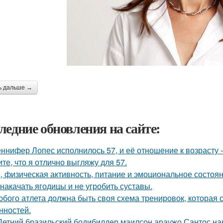
ь дальше →
ледние обновления на сайте:
ннифер Лопес исполнилось 57, и её отношение к возрасту 
ите, что я отлично выгляжу для 57.
, физическая активность, питание и эмоциональное состоян
 накачать ягодицы и не угробить суставы.
юбого атлета должна быть своя схема тренировок, которая 
нностей.
Летний бразильский бодибилдер маилсон араужо Сантос на