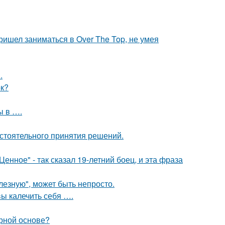
пришел заниматься в Over The Top, не умея
.
ок?
ы в ….
стоятельного принятия решений.
енное" - так сказал 19-летний боец, и эта фраза
лезную", может быть непросто.
вы калечить себя ….
рной основе?