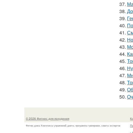
37.
Ма
38.
До
39.
Ге
40.
По
41.
См
42.
Но
43.
Мо
44.
Ка
45.
То
46.
Ну
47.
Мн
48.
То
49.
Об
50.
Оч
© 2026 Фитнес для похудения
К
П
Фитнес дома. Комплексы упражнений, диеты, программы тренировок, советы экспертов
г.