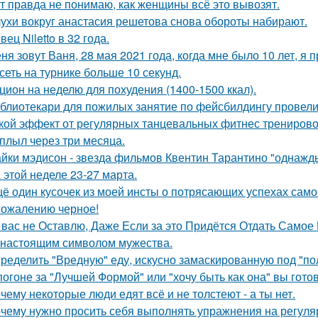
т правда не понимаю, как женщины всё это вывозят.
ухи вокруг анастасия решетова снова обороты набирают.
вец Niletto в 32 года.
ня зовут Ваня, 28 мая 2021 года, когда мне было 10 лет, я 
сеть на турнике больше 10 секунд.
цион на неделю для похудения (1400-1500 ккал).
блиотекари для пожилых занятие по фейсбилдингу провели
кой эффект от регулярных танцевальных фитнес трениров
плыл через три месяца.
йки мэдисон - звезда фильмов Квентин Тарантино "однажд
 этой неделе 23-27 марта.
ё один кусочек из моей инсты о потрясающих успехах само
сожалению черное!
 вас не Оставлю, Даже Если за это Придётся Отдать Самое Ц
 настоящим символом мужества.
ределить "Вредную" еду, искусно замаскированную под "по
погоне за "Лучшей Формой" или "хочу быть как она" вы гото
чему некоторые люди едят всё и не толстеют - а ты нет.
чему нужно просить себя выполнять упражнения на регуля