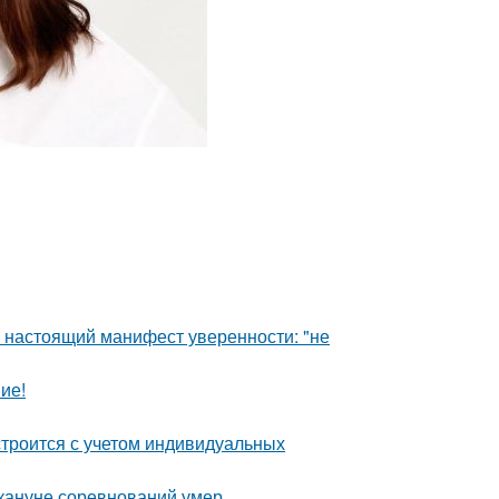
- настоящий манифест уверенности: "не
ие!
строится с учетом индивидуальных
кануне соревнований умер.