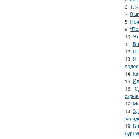
6.
1. 
7.
Вып
8.
Поч
9.
"По
10.
Эт
11.
В 
12.
ПП
13.
Я,
подел
14.
Ка
15.
Ид
16.
"С
скрыв
17.
Мн
18.
Зд
заряд
19.
Бл
бурну