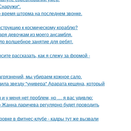
Снаружи".
о время шторма на последнем звонке.
нструкцию к космическому кораблю?
аря девочкам из моего ансамбля.
ло волшебное занятие для ребят.
осите рассказать, как я слежу за формой -
агрязнений, мы убираем кожное сало.
удила звезду "универа" Арарата кещяна, который
 и у меня нет проблем, но … я вас удивлю:
 Жанна ларичева регулярно будет проводить
ровке в фитнес-клубе - кадры тут же вызвали