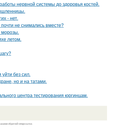
 работы нервной системы до здоровья костей.
мышленницы.
их - нет.
 почти не снимались вместе?
 морозы.
хе летом.
шагу?
 уйти без сил.
кране, но и на татами.
льного центра тестирования юргинцам.
казании обратной гиперссылки.