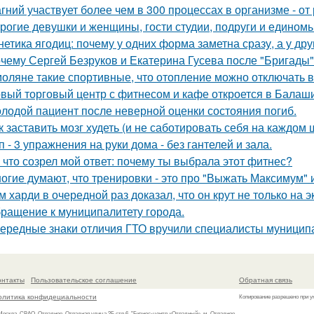
гний участвует более чем в 300 процессах в организме - от
рогие девушки и женщины, гости студии, подруги и едино
нетика ягодиц: почему у одних форма заметна сразу, а у друг
чему Сергей Безруков и Екатерина Гусева после "Бригады"
оляне такие спортивные, что отопление можно отключать в
вый торговый центр с фитнесом и кафе откроется в Балаши
лодой пациент после неверной оценки состояния погиб.
к заставить мозг худеть (и не саботировать себя на каждом 
п - 3 упражнения на руки дома - без гантелей и зала.
 что созрел мой ответ: почему ты выбрала этот фитнес?
огие думают, что тренировки - это про "Выжать Максимум" и
м харди в очередной раз доказал, что он крут не только на э
ращение к муниципалитету города.
ередные знаки отличия ГТО вручили специалисты муниципа
онтакты
Пользовательское соглашение
Обратная связь
олитика конфидециальности
Копирование разрешено при у
 Москва, СВАО, Отрадное, Отрадная улица 2Б стр.6, "Бизнес-центр «Отрадный», м. Отрадное