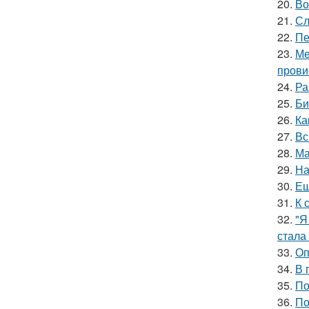
20.
Во
21.
Сл
22.
Пе
23.
Ме
прови
24.
Ра
25.
Би
26.
Ка
27.
Вс
28.
Ма
29.
На
30.
Ещ
31.
К 
32.
"Я
стала
33.
Оп
34.
В 
35.
По
36.
По