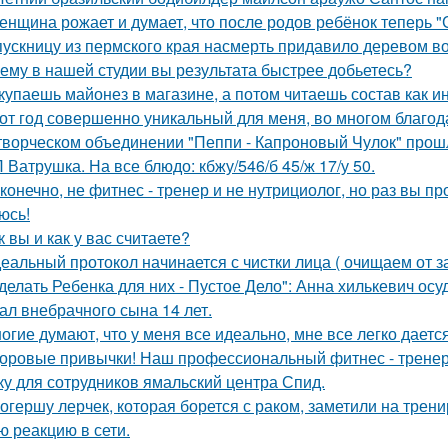
женщина рожает и думает, что после родов ребёнок теперь "
ускницу из пермского края насмерть придавило деревом в
ему в нашей студии вы результата быстрее добьетесь?
купаешь майонез в магазине, а потом читаешь состав как и
от год совершенно уникальный для меня, во многом благод
творческом объединении "Пеппи - Капроновый Чулок" прош
 Ватрушка. На все блюдо: кбжу/546/б 45/ж 17/у 50.
 конечно, не фитнес - тренер и не нутрициолог, но раз вы пр
юсь!
к вы и как у вас считаете?
еальный протокол начинается с чистки лица ( очищаем от з
делать Ребенка для них - Пустое Дело": Анна хилькевич ос
ал внебрачного сына 14 лет.
огие думают, что у меня все идеально, мне все легко дается
оровые привычки! Наш профессиональный фитнес - тренер
ку для сотрудников ямальский центра Спид.
огершу лерчек, которая борется с раком, заметили на трени
ю реакцию в сети.