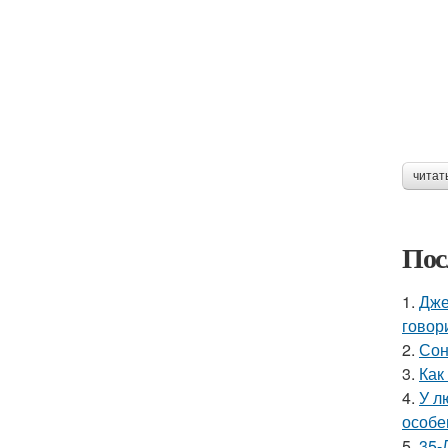
читат
Пос
1.
Дже
говор
2.
Сон
3.
Как
4.
У л
особе
5.
35-